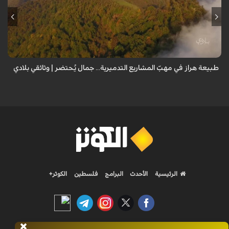
من قلب طبيعة هراز التي كانت يوماً من أجمل الموائل الطبيعية في إيران، يحذر
المعد من كارثة بيئية: "وحش الأعمال والمشاريع التدميرية تنهش بجسم
طبيعة إيران...
طبيعة هراز في مهبّ المشاريع التدميرية... جمال يُحتضر | وثائقي بلادي
الرئيسية
الأحدث
البرامج
فلسطين
الكوثر+