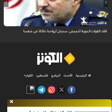
قال قائد القوات الجوية للجيش الايراني العميد الطيار بهمن بهمرد "ان القوات
الجوية للجيش ستبذل الأرواح دفاعًا عن الشعب الإيراني".
قائد القوات الجوية للجيش: سنبذل أرواحنا دفاعًا عن شعبنا
الرئيسية
الأحدث
البرامج
فلسطين
الكوثر+
Nilesat 11900 V | Badr 8 11747 V | Badr5 12284 V