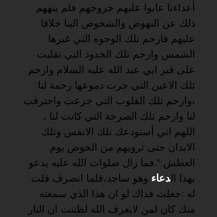
أعداءنا عابوا عليهم خروجهم فلم ينههم
ذلك عن النهوض والشخوص الينا خلافا
عليهم فارحم تلك الوجوه التي غيرها
الشمس وارحم تلك الخدود التي تقلبت
على قبر ابي عبد الله عليه السلام وارحم
تلك الاعين التي جرت دموعها رحمة لنا
،وارحم تلك القلوب التي جزعت واحترقت
لنا وارحم تلك الصرخة التي كانت لنا ،
اللهم اني أستودعك تلك الانفس وتلك
الابدان حتى ترويهم من الحوض يوم
العطش ".فما زال صلوات الله عليه يدعو
بهذا ال
دعاء
وهو ساجد،فلما انصرف قلت
له :جعلت فداك لو ان هذا الذي سمعته
منك كان لمن لايعرف الله لظننت ان النار