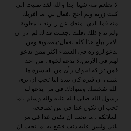
لا تطعم منه شيئا ابدا والله لقد تمنيت اني
كنت زرته ولم احج ،فقال لي :ما اقربك
منه فما الذي يمنعك عن زيارته يا معاوية
ولم تدع ذلك ،قلت :جعلت فداك لم ادر ان
الامر يبلغ هذا كله ،فقال:يامعاوية ومن
يدعو لزواره في السماء اكثر ممن يدعو
لهم في الارض،لا تدعه لخوف من احد
فمن تر كه لخوف رأى من الحسرة ما
يتمنى ان قبره كان بيده اما تحب ان يرى
الله شخصك وسوادك في من يدعو له
رسول الله صلى الله عليه واله وسلم ،اما
تحب ان تكون غدا في من تصافحه
الملائكة ،اما تحب ان تكون غدا في من
ياتي وليس عليه ذنب فيتبع به اما تحب ان