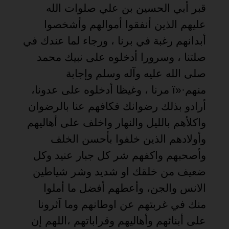
قبر أبي الحسين بن علي صلوات الله
عليهم الذين أنفقوا أموالهم وأشخصوا
أبدانهم رغبة في برنا ، ورجاء لما عندك في
صلتنا ، وسرورا أدخلوه على نبيك محمد
صلى الله عليه وآله وسلم وإجابة
منهم
ï»·
مرنا ، وغيظا أدخلوه على عدونا،
أرادو بذلك رضوانك فكافهم عنا بالرضوان
واكلأهم بالليل والنهار واخلف على أهاليهم
وأولادهم الذين خلفوا بأحسن الخلف
وأصحبهم واكفهم شر كل جبار عنيد وكل
ضعيف من خلقك او شديد وشر شياطين
الانس والجن، وأعطهم أفضل ما أملوا
منك في غربتهم عن اوطانهم وما آثرونا
على أبنائهم وأهاليهم وقراباتهم ،اللهم إن