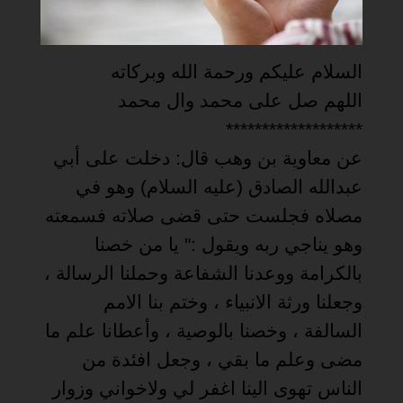
السلام عليكم ورحمة الله وبركاته
اللهم صل على محمد وال محمد
*******************
عن معاوية بن وهب قال: دخلت على أبي
عبدالله الصادق (عليه السلام) وهو في
مصلاه فجلست حتى قضى صلاته فسمعته
وهو يناجي ربه ويقول :" يا من خصنا
بالكرامة ووعدنا الشفاعة وحملنا الرسالة ،
وجعلنا ورثة الانبياء ، وختم بنا الامم
السالفة ، وخصنا بالوصية ، وأعطانا علم ما
مضى وعلم ما بقي ، وجعل افئدة من
الناس تهوى الينا اغفر لي ولاخواني وزوار