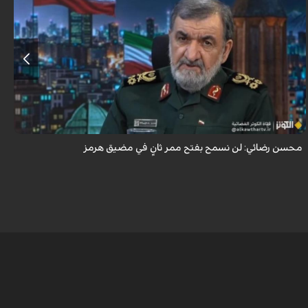
أكد اللواء محسن رضائي أن إيران لن تسمح بفتح ممر ثانٍ في مضيق هرمز.
محسن رضائي: لن نسمح بفتح ممر ثانٍ في مضيق هرمز
ه