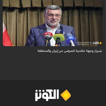
تُعدّ المراكز العلاجية في شيراز، بدعم من كفاءاتها المتخصّصة وتقنياتها الحديثة،
وجهةً للمرضى من داخل إيران وخارجها.
شيراز وجهة علاجية للمرضى من إيران والمنطقة