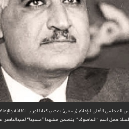
سلسلا حمل اسم “العاصوف”، يتضمن مشهدا “مسيئا” لعبدالناصر، 