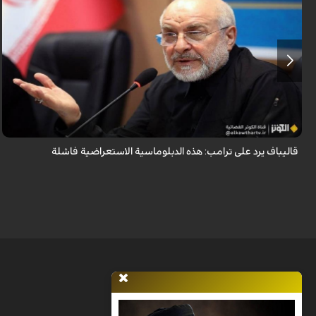
أكد رئيس مجلس الشورى الإسلامي الإيراني أن التصريحات الاستعراضية
والتهديدات المتكررة لم تعد تُجدي نفعاً، واصفاً إياها بالدبلوماسية الفاشلة.
قاليباف يرد على ترامب: هذه الدبلوماسية الاستعراضية فاشلة