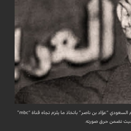
ووجه مكرم محمد أحمد، رئيس المجلس الأعلى للإعلام (رسمي) بمصر، كتابا لوزير الثقافة والإعلام السعودي “عوّاد بن ناصر” باتخاذ ما يلزم تجاه قناة “mbc”
حيث تضمن حرق صورته.