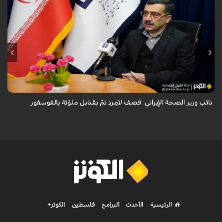
قال معاون وزير الصحة الإيراني لشؤون البحوث والتكنولوجيا، شاهين آخوندزاده،
إن التحقيقات التي أجرتها وزارة الصحة بشأن قصف مدينة لامِرد في محافظة
فارس أظ...
نائب وزير الصحة الإيراني: قصف لامِرد تمّ بقنابل ملوّثة بالفوسفور
الرئيسية
الأحدث
البرامج
فلسطين
الكوثر+