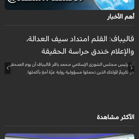
أهم الأخبار
قاليباف: القلم امتداد سيف العدالة،
ا
والإعلام خندق حراسة الحقيقة
ا
ا
أكد رئيس مجلس الشورى الإسلامي محمد باقر قاليباف أن يوم الصحفي
هو تكريمٌ لأولئك الذين تحملوا مسؤولية رواية عزّة أمةٍ بأكملها.
أ
ا
ه
الأكثر مشاهدة