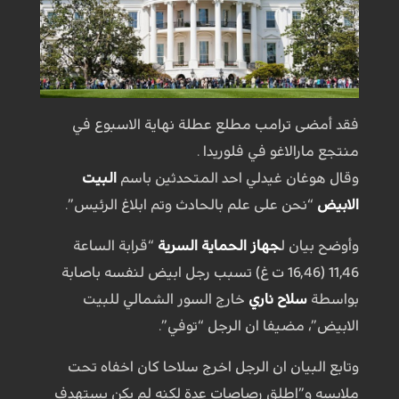
فقد أمضى ترامب مطلع عطلة نهاية الاسبوع في
منتجع مارالاغو في فلوريدا .
وقال هوغان غيدلي احد المتحدثين باسم
البيت
الابيض
“نحن على علم بالحادث وتم ابلاغ الرئيس”.
وأوضح بيان ل
جهاز الحماية السرية
“قرابة الساعة
11,46 (16,46 ت غ) تسبب رجل ابيض لنفسه باصابة
بواسطة
سلاح ناري
خارج السور الشمالي للبيت
الابيض”، مضيفا ان الرجل “توفي”.
وتابع البيان ان الرجل اخرج سلاحا كان اخفاه تحت
ملابسه و”اطلق رصاصات عدة لكنه لم يكن يستهدف