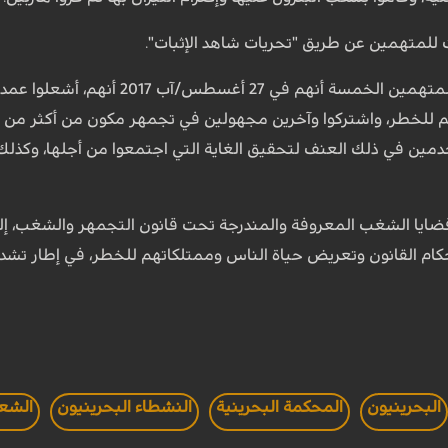
للمتهمين عن طريق "تحريات شاهد الإثبات".
وأسندت النيابة العامة إلى المتهمي
م للخطر، واشتركوا وآخرين مجهولين في تجمهر مكون من أكثر من 
خدمين في ذلك العنف لتحقيق الغاية التي اجتمعوا من أجلها، وكذلك ح
20 تم تكييف قضايا الشغب المعروفة والمندرجة تحت قانون التجمهر والشغب، إ
م القانون وتعريض حياة الناس وممتلكاتهم للخطر، في إطار تشدي
البحرينيون
المحكمة البحرينية
النشطاء البحرينيون
الشعب