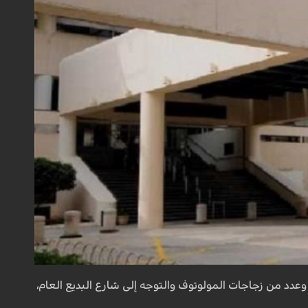
ند مقبرة المرخ، وقاموا بنقل نحو 11 إطارا ودبتي بترول وعدد من زجاجات المولوتوف والتوجه إلى شارع البديع العام،