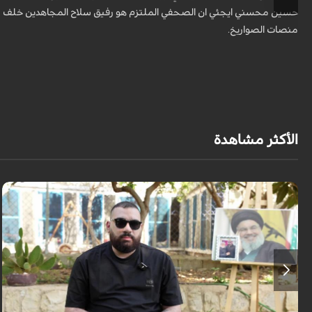
حسين محسني ايجئي ان الصحفي الملتزم هو رفيق سلاح المجاهدين خلف
منصات الصواريخ.
الأكثر مشاهدة
برنامج "بالعين المجردة" هو توثيق إنسانيٌّ شجاعٌ للحياة تحت وطأة الحرب، حيث
نستمع فيه إلى شهاداتٍ حيّةٍ لأشخاص عايشوا التفجيرات والدمار، فنرى بعيونهم