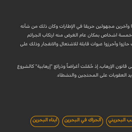
ن الخمسة أنهم في 27 أغسطس/آب 2017 أنهم، أشعلوا عمدا وآخرين مجهولين حريقا في الإطارات وكان ذلك من شأنه
خمسة اشخاص بمكان عام الغرض منه ارتكاب الجرائم
ازوا وأحرزوا عبوات قابلة للاشتعال والانفجار وذلك على
لى قانون الإرهاب، إذ حُمّلت أغراضاً وذرائع "إرهابية" كالشروع
د العقوبات على المحتجين والنشطاء.
 البحريني
الحراك في البحرين
ابناء البحرين