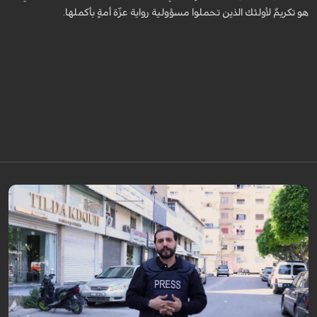
هو تكريمٌ لأولئك الذين تحملوا مسؤولية رواية عزّة أمةٍ بأكملها.