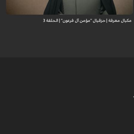
مكيال معرفة | حزقيال "مؤمن آل فرعون" | الحلقة 3
ا
ا