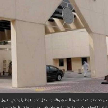
وزعمت السلطات أن المتهمين تجمعوا ع
، وقاموا بسكب البترول عليها وإضرام النيران بها ثم فروا هاربين.