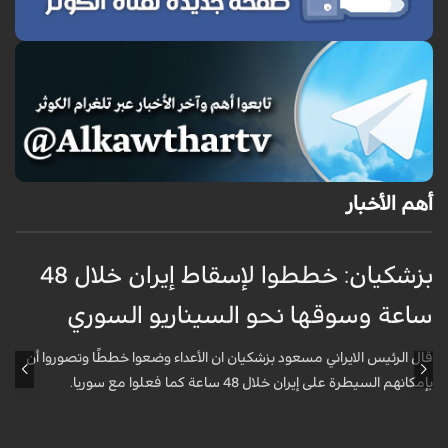
أهم الأخبار
بزشكيان: خططوا لإسقاط إيران خلال 48
غ
ساعة وسوقها نحو السيناريو السوري
م
قال الرئيس الايراني مسعود بزشكيان ان الأعداء وضعوا خططًا وتصوروا أن
ق
بإمكانهم السيطرة على إيران خلال 48 ساعة كما فعلوا مع سوريا.
ا