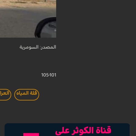
المصدر: السومرية
105-101
قلة المياه
العرا