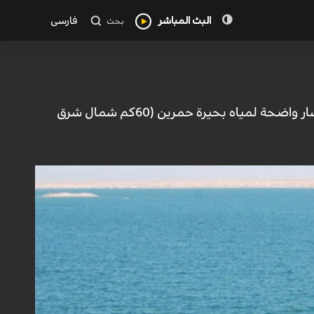
البث المباشر
فارسی
بحث
العراق-الكوثر: تناقلت مواقع التواصل الاجتماعي في محافظة ديالى العراقية صور انحسار واضحة لمياه بحيرة حمرين (60كم شمال شرق