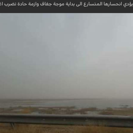
ن يؤدي انحسارها المتسارع الى بداية موجة جفاف وازمة حادة تضرب ا