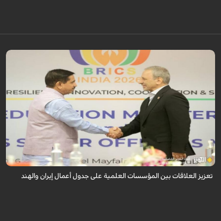
أكدت ايران والهند على تعزيز العلاقات بين مؤسساتهما العلمية، وذلك خلال لقاء
جمع القائم بأعمال وزير العلوم الإيراني مع وزير التعليم الهندي، على هامش الد...
تعزيز العلاقات بين المؤسسات العلمية على جدول أعمال إيران والهند