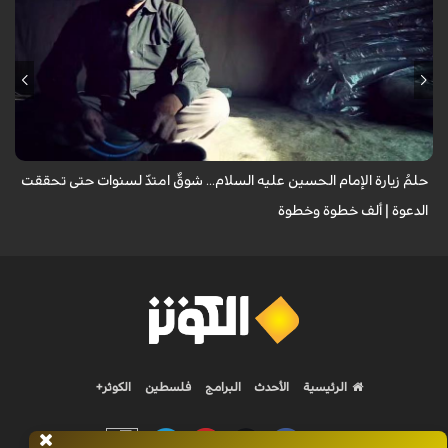
يروي عددٌ من الزائرين مشاعر الشوق التي لازمتهم لسنوات وهم يتمنون زيارة
الإمام الحسين عليه السلام، مؤكدين أن العقبات المادية والظروف الشخصية لم
تُطفئ ش...
حلمُ زيارة الإمام الحسين عليه السلام... شوقٌ امتدّ لسنوات حتى تحققت
الدعوة | ألف خطوة وخطوة
الرئيسية
الأحدث
البرامج
فلسطين
الكوثر+