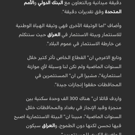
دقيقة ميدانية وبالتعاون مع
البنك الدولي
و
الأمم
المتحدة
وفق تقديرات دقيقة".
وأضاف "اما الوثيقة الأخرى فهي وثيقة الهياة الوطنية
للاستثمار وبيئة الاستثمار في
العراق
حيث ستتكلم
عن خارطة الاستثمار في عموم البلاد".
وتابع الاعرجي ان" القطاع الخاص تأثر كثير خلال
السنوات الماضية ولم تكن لنا وسيلة لأي موازنة
استثمارية"، مشيرا الى ان" المستثمرين في
المحافظات حققوا إنجازات جيدة".
واردف قائلا ان" هناك 300 الف وحدة سكنية بين
منجزة وقيد الإنجاز في بغداد والمحافظات خلال
السنوات الماضية"، مبينا ان" البيئة الاستثمارية اصبح
فيها تحسن لكنها دون الطموح، و
العراق
سيكون
الحاضنة الكبرى للمستثمرين".