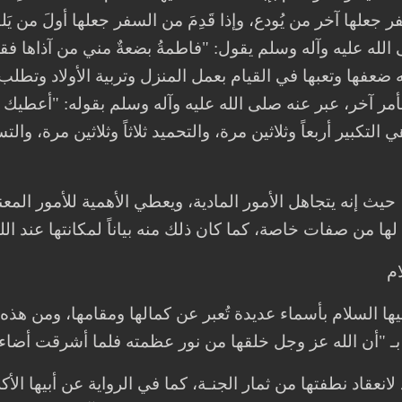
فر جعلها آخر من يُودع، وإذا قَدِمَ من السفر جعلها أولَ من يَ
ه ضعفها وتعبها في القيام بعمل المنزل وتربية الأولاد وتطل
أمر آخر، عبر عنه صلى الله عليه وآله وسلم بقوله: "أعطيك
 التكبير أربعاً وثلاثين مرة، والتحميد ثلاثاً وثلاثين مرة، والتس
حيث إنه يتجاهل الأمور المادية، ويعطي الأهمية للأمور المع
ها من صفات خاصة، كما كان ذلك منه بياناً لمكانتها عند الله،
 ‏
ها السلام بأسماء عديدة تُعبر عن كمالها ومقامها، ومن هذه ا
 بـ "أن الله عز وجل خلقها من نور عظمته فلما أشرقت أضاءت
 لانعقاد نطفتها من ثمار الجنـة، كما في الرواية عن أبيها ال