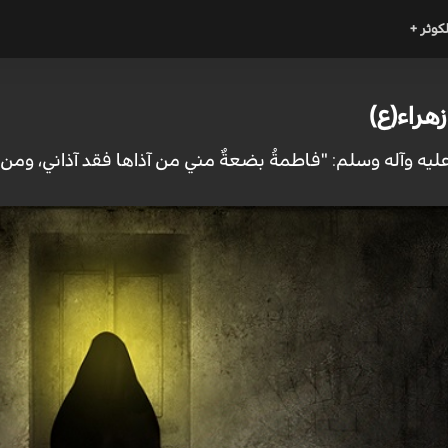
لكوثر +
هراء(ع)
ليه وآله وسلم: "فاطمةُ بضعةٌ مني من آذاها فقد آذاني، ومن آذ