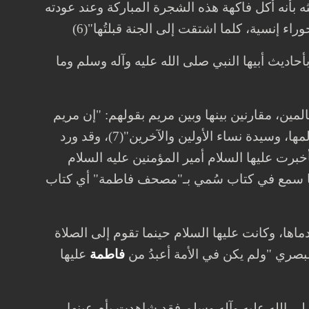
ه بأنه أكل فاكهة هذه الشجرة المباركة وعند عودته
راء إنسية، كلما اشتقت إلى الجنة قبلتُها"(6)
حاديث أبيها النبي صلى الله عليه وآله وسلم وما
المين، مقارنين بينها وبين مريم بقولهم: "إن مريم
كانت سيدة نساء عالمها، وإن الله عز وجل جعلك سيدة نساء عالمكِ وسيدة نساء عالمها، وسيدة نساء الأولين والآخرين"(7)، وقد ورد
 فأخبرت عليها السلام أمير المؤمنين عليه السلام
ب ما سمع في كتاب سُمي بـ"مصحف فاطمة" أي كتاب
اها، وكانت عليها السلام حينما تقوم إلى الصلاة
لبصري "ولم يكن في الأمة أعبدُ من
فاطمة
عليها
لى الله عليه وآله وسلم فقد شاهدت بأم ‏عينها