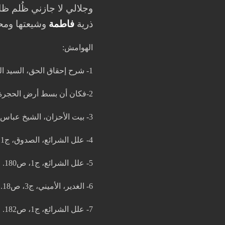
وجلالي لا جازني ظُلم ظا
ذرية
فاطمة
وشيعتها ومحب
الهوامش:
1- شرح إحقاق الحق، السيد المرعشي، ج25، ص29.
2-فكان أن بسط أرض الحجرة بالرمل ونصب عوداً لتُعلق به القربة واشترى جرةً وكوزاً، وبسط فوق الرمل جلد كبش ومخدة من ليف.
3- بيت الأحزان، الشيخ عباس القمي، ص53.
4- علل الشرائع، الصدوق، ج1، ص187.
5- علل الشرائع، ج1، ص180.
6- الغدير، الأميني، ج3، ص18.
7- علل الشرائع، ج1، ص182.