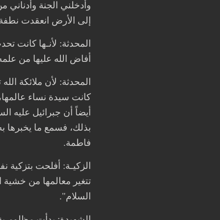
وأدخلني الجنة وأدناني م
إلى الأرض انعقدت نطفة
المحدثة: لأنـها كانت تحد
أفاض الله عليها من علمه
المحدثة: لأن ملائكة الله
أيضاً أن جبرائيل عليه الس
بذلك، فسمع ما يخبرها ب
فاطمة.
الزكيـة: أفلحت بتزكية ن
تتغير معالمها من خشية ا
السلام".
الشهيدة: بدأت مظلومـية ا