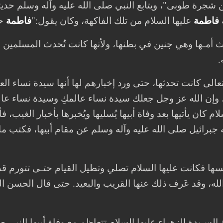
ن شجرة طوبى"، ويتابع النبي صلى الله عليه وآله وسلم حديث
فاطمة
عليها السلام من تلك الفاكهة، وكان يقول:"
فاطمة
حو
ث أمـها وهي جنين في بطنها، ولأنها كانت تُحدث المسلمين بأ
.
 تعالى كانت تحدثها، حتى ورد إخبارهم لها أنها سيدة نساء الع
لام كان يأتيها بعد وفاة أبيها يُسليها ويُخبرها بأخبار الغيب،
ه جبرائيل صلى الله عليه وآله وسلم عن مقام أبيها، فكت
فسها فكانت عليها السلام تصلي وتطيل القيام حتـى تتورم قدم
لله، وقد عَرف ذلك عنها القريب والبعيد. حتى قال الحسن ا
لسـيدة الزهراء عليها السلام تتعاظم مع وفاة أبيها النبي ص