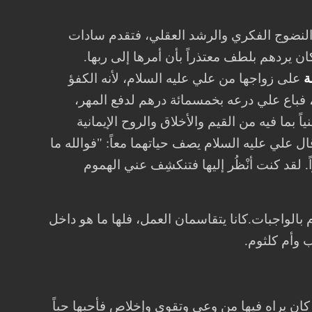
 النضوج الفكري والرشد العقلي، فتقدم سادات
ن يردهم بلطف معتذراً بأن أمرها إلى ربها.
ة
على زواجها من علي عليه السلام، لأنه الكفؤ
، فباع علي درعه بخمسمائة درهم لدفع المهر،
بيت المتواضع بأثاثه، غنياً بما فيه من القيم والأخلاق والروح الإيمانية
ل علي عليه السلام يصف حياتهما معاً: "فوالله ما
راً. لقد كنت أنْظُر إليها فتنكشِف عني الهموم
 بالواجبات.كانا يتقاسمان العمل، فلها ما هو داخل
ب وأم كلثوم.
َا كان يراه فيها من وعي وتقوى وإخلاص فأحبها حباً