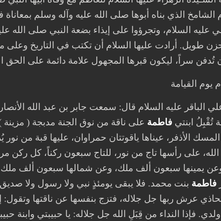
 الشامخ الذي بناه أبوها صلى الله عليه وآله وسلم بمعاناة 
 علي عليه السلام، وتجرؤوا على إيذاء بضعة النبي صلى الله ع
 حزن طويل. أرادت عليها السلام أن تكتب في التاريخ وعلى
 تُدفن سراً، ليكون قبرها المجهول علامة دائمة على الحق المُ
م يوم القيامة
 الباقر عليه السلام قال: سمعت جابر بن عبد الله الأنصار
ُقْبِلُ ابنتي
فاطمة
على ناقة من نوق الجنة مدبجة ( مزينة 
المسك الأذفر، عيناها ياقوتتان حمراوان، عليها قبة من نور ي
الله، على رأسها تاج من نور، للتاج سبعون ركناً، كل ركن 
عن يمينها سبعون ألف ملك، وعن شمالها سبعون ألف ملك، وج
فاطمة
بنت محمد. فلا يبقى يومئذٍ نبي ولا رسول ولا صديق
اذي عرش ربها جل جلاله، فتزج بنفسها عن ناقتها وتقول: 
دي. فإذا النداء من قِبَلِ الله جل جلاله: يا حبيبتي وابنة 