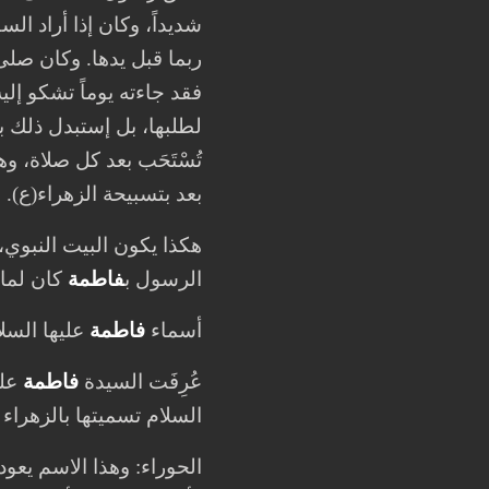
شديداً، وكان إذا أراد الس
فقد جاءته يوماً تشكو إلي
لطلبها، بل إستبدل ذلك ب
تُسْتَحَب بعد كل صلاة، وهي
بعد بتسبيحة الزهراء(ع).
هكذا يكون البيت النبوي، 
الرسول ب
فاطمة
كان لما ل
أسماء
فاطمة
عليها السلام
عُرِفَت السيدة
فاطمة
علي
السلام تسميتها بالزهراء
الحوراء: وهذا الاسم يعود