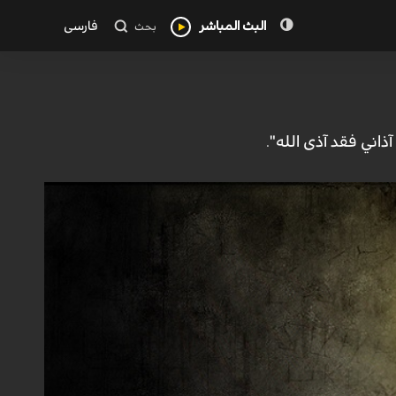
البث المباشر
فارسی
بحث
اني فقد آذى الله".