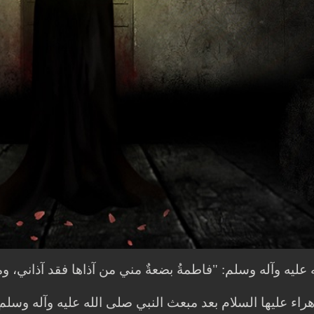
ليه وآله وسلم: "فاطمةُ بضعةٌ مني من آذاها فقد آذاني، ومن
راء عليها السلام بعد مبعث النبي صلى الله عليه وآله وس