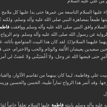
 من علي عليه السلام
ء عليها السلام التاسعة من عمرها حتى بدا عليها كل ملامح
ها طمعاً بمصاهرة النبي صلى الله عليه وآله وسلم، ولكنه كا
السلام وافق النبي صلى الله عليه وآله وسلم ووافقت
فاطم
الرواية عن رسول الله صلى الله عليه وآله وسلم. وتم الزواج
ولتأثيث البيت الذي سيأويهما عليهما السلام(2). لقد كان هذا ال
ين سعيدين يعيشان الأُلفة والوئام والحب والاحترام، حتى قا
أمرٍ حتى قبضها الله عز وجل، ولا أغْضَبَتْني ولا عَصَتْ لي أم
ت علي وفاطمة، لـِما كان بينهما من تقاسم الأدْوار، والقيام
جها. وقد أثمر هذا الزواج ثماراً طيبة، الحسن والحسين وزين
ل
 عليه وآله وسلم بإبنته
فاطمة
عليها السلام تعلقاً خاصاً لِم