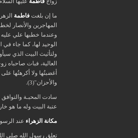
زواج
فاطمة
عليها السلام
ما إن بلغت
فاطمة
الزهرا
المهاجرين والأنصار لخطبت
وعندما خطبها علي عليه 
الوحيد لها، كما جاء في 
العالية، فبات صاحباه زوج
أغضبتُها ولا أكرهتُها على 
والأحزان"(3).
سادت المحبـة والتوافق بي
عتبة البيت وله ما هو خار
مكانة الزهراء
عند الرسو
تعلق رسول الله صلى الله