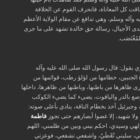
فاقت كل المعاناة، فانحرف القوم عن الخلافة
ليه وآله وسلم، وهي تدافع عن مقام الولاية الأعظم
 مدى الأجيال، رسالة حق خالدة تشهد على ما جرى
غْتَصَب.
ي يقول: قال رسول الله صلى الله عليه وآله
) الجنبين، خطامها من لؤلؤ رطب، قوائمها من
ُرى ظاهرها من باطنها، وباطنها من ظاهرها، داخلها
مرصع بالدر والياقوت، يضيء كما يضيء الكوكب
برئيل آخذ بخطام الناقة، ينادي بأعلى صوته:
 ولا شهيد، إلا غضوا أبصارهم حتى تجوز
فاطمة
إلهي وسيدي، احكم بيني وبين من ظلمني، اللهم
حبيبي، سليني تُعْطَيْ، واشفعي تشفعي، فوعزتي