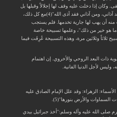
لقى. وكان إذا دخلت عليه وقف لها إجلالاً وقبلها بل
ربما قبل يدها. وكان صلى الله عليه وآله وسلم يقول: "فاطمةُ بضعةٌ مني من آذاها فقد آذاني، ومن آذاني فقد آذى الله"(4)مع كل ذلك،
ب منه أن يهب لها جارية تخدمها. فلم يستجب
 ما هو خير من ذلك"، وعلمها تسبيحة خاصة
بيح ثلاثاً وثلاثين مرة، وهذه التسبيحة عُرِفَت فيما
نوية ذات البعد الروحي والأخروي. إن اهتمام
 وليس لأجل الدنيا الفانية.
لأسماء: الزهراء: وقد علل الإمام الصادق عليه
 السماوات والأرض بنورها"(5).
أكرم صلى الله عليه وآله وسلم:"أخذ جبرائيل بيدي