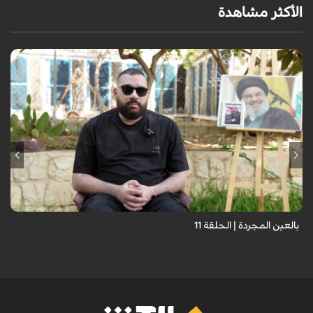
الأكثر مشاهدة
برنامج "بالعين المجردة" هو توثيق إنسانيٌّ شجاعٌ للحياة تحت وطأة الحرب،
حيث نستمع فيه إلى شهاداتٍ حيّةٍ لأشخاص عايشوا التفجيرات والدمار، فنرى
بعيونهم ت...
بالعين المجردة | الحلقة 11