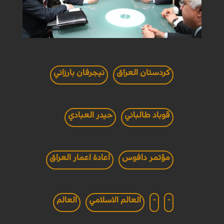
كردستان العراق
نيجرفان بارزاني
قوباد طالباني
حيدر العبادي
مؤتمر دافوس
اعادة اعمار العراق
-
-
العالم الاسلامي
العالم