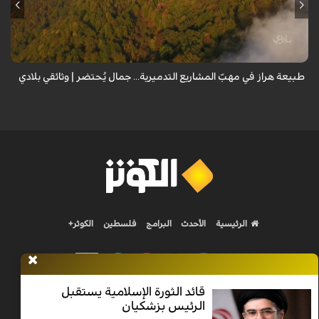
من قلب طبيعة هراز التي كانت يوماً من أجمل الموائل الطبيعية في إيران، يحذر
المعد من كارثة بيئية: "وحش الأعمال والمشاريع التدميرية تنهش بجسم
طبيعة إيران...
طبيعة هراز في مهبّ المشاريع التدميرية... جمال يُحتضر | وثائقي بلادي
الرئيسية
الأحدث
البرامج
فلسطين
الكوثر+
قائد الثورة الإسلامية يستقبل
الرئيس بزشكيان
Nilesat 11900 V | Badr 8 11747 V | Badr5 12284 V