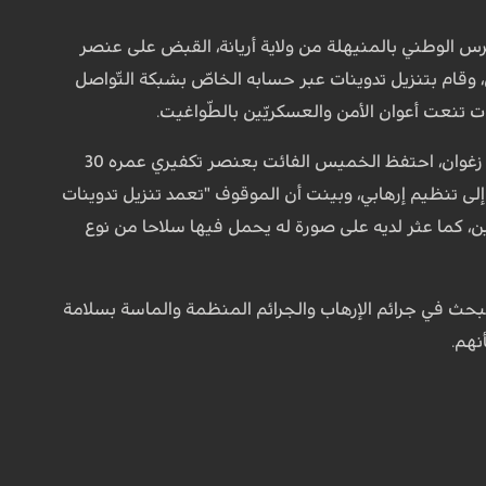
حرس الوطني بالمنيهلة من ولاية أريانة، القبض على عنصر
لشّعانبي، وقام بتنزيل تدوينات عبر حسابه الخاصّ بشبكة التّواصل
ت تنعت أعوان الأمن والعسكريّين بالطّواغيت.
وأفادت في بلاغ آخر لها، بأن فرقة الأبحاث والتفتيش بمنطقة الحرس الوطني بالفحص من ولاية زغوان، احتفظ الخميس الفائت بعنصر تكفيري عمره 30
ى تنظيم إرهابي، وبينت أن الموقوف "تعمد تنزيل تدوينات
 كما عثر لديه على صورة له يحمل فيها سلاحا من نوع
بحث في جرائم الإرهاب والجرائم المنظمة والماسة بسلامة
نهم.