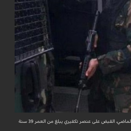
ففي ولاية قبلي أقصى الجنوب الغربي ألقت فرقة الأبحاث والتفتيش للحرس الوطني، الخميس الماضي، القبض على عنصر تكفيري يبلغ من العمر 39 سنة