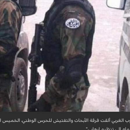
ام إلى تنظيم إرهابي".