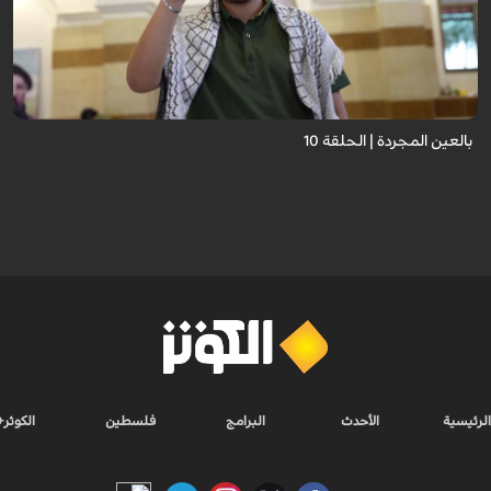
برنامج "بالعين المجردة" هو توثيق إنسانيٌّ شجاعٌ للحياة تحت وطأة الحرب، حيث
نستمع فيه إلى شهاداتٍ حيّةٍ لأشخاص عايشوا التفجيرات والدمار، فنرى بعيونهم
ت...
بالعين المجردة | الحلقة 10
الرئيسية
الأحدث
البرامج
فلسطين
الكوثر+