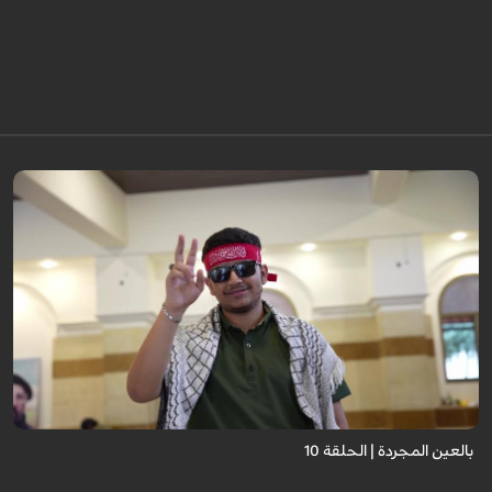
برنامج "بالعين المجردة" هو توثيق إنسانيٌّ شجاعٌ للحياة تحت وطأة الحرب، حيث
نستمع فيه إلى شهاداتٍ حيّةٍ لأشخاص عايشوا التفجيرات والدمار، فنرى بعيونهم
ت...
بالعين المجردة | الحلقة 10