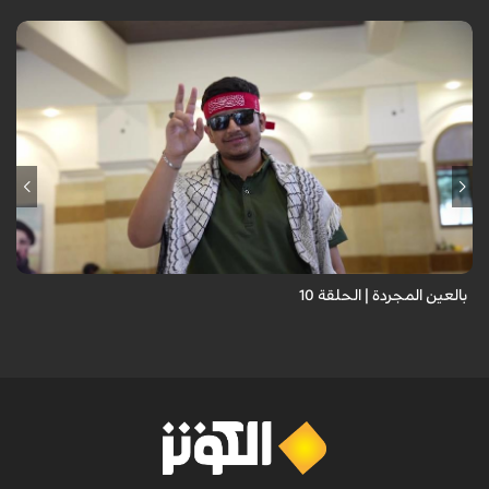
برنامج "بالعين المجردة" هو توثيق إنسانيٌّ شجاعٌ للحياة تحت وطأة الحرب،
حيث نستمع فيه إلى شهاداتٍ حيّةٍ لأشخاص عايشوا التفجيرات والدمار، فنرى
بعيونهم ت...
بالعين المجردة | الحلقة 10