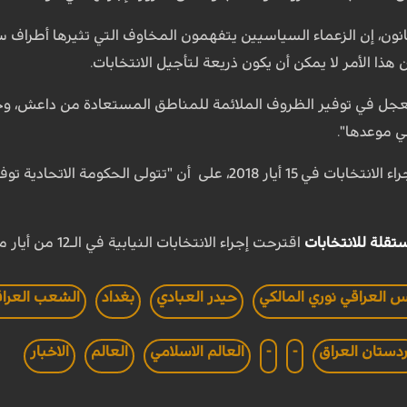
قانون، إن الزعماء السياسيين يتفهمون المخاوف التي تثيرها أطر
 هذا الأمر لا يمكن أن يكون ذريعة لتأجيل الانتخابات.
 تعجل في توفير الظروف الملائمة للمناطق المستعادة من داعش، و
ي موعدها".
وحدد مجلس الوزراء موعد إجراء الانتخابات في 15 أيار 2018، على أ
تقلة للانتخابات
اقترحت إجراء الانتخابات النيابية في الـ12 من أيار من العام نفسه.
س العراقي نوري المالكي
حيدر العبادي
بغداد
الشعب العرا
دستان العراق
-
-
العالم الاسلامي
العالم
الاخبار