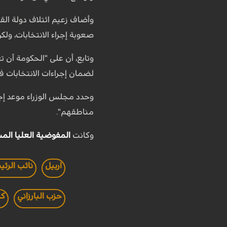
وأضاف زعيم ائتلاف دولة ال
صعوبة إجراء الانتخابات، ولكن
وتابع، أن على "الحكومة أن
لضمان إجراءات الانتخابات ف
مناطقهم".
وكانت
المفوضية العليا المس
اربيل
نائب الرئي
حزب البارزاني
كر