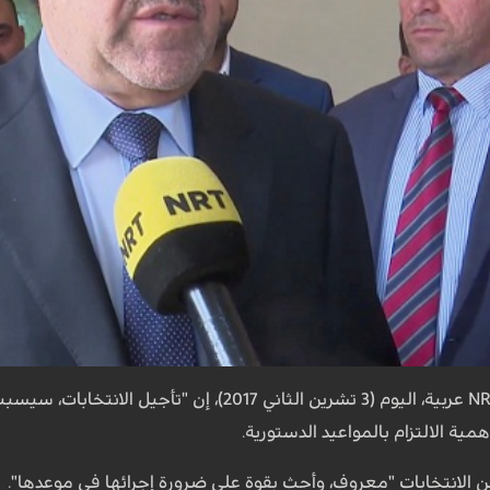
وقال المالكي، في حديث لـ NRT عربية، اليوم (3 تشرين
ية الالتزام بالمواعيد الدستورية.
 الانتخابات "معروف، وأحث بقوة على ضرورة إجرائها في موعدها".