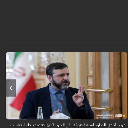
أكّد مساعد وزير الخارجية للشؤون القانونية والدولية "كاظم غريب آبادي" أن
الدبلوماسية لا تتوقف حتى في ظروف الحرب، ولكنها يجب ان تدار الرسائل
والمواقف وا...
غريب آبادي: الدبلوماسية لاتتوقف في الحرب لكنها تعتمد خطابا يتناسب
ا