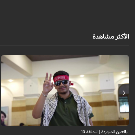
الأكثر مشاهدة
برنامج "بالعين المجردة" هو توثيق إنسانيٌّ شجاعٌ للحياة تحت وطأة الحرب، حيث
نستمع فيه إلى شهاداتٍ حيّةٍ لأشخاص عايشوا التفجيرات والدمار، فنرى بعيونهم
ت...
بالعين المجردة | الحلقة 10