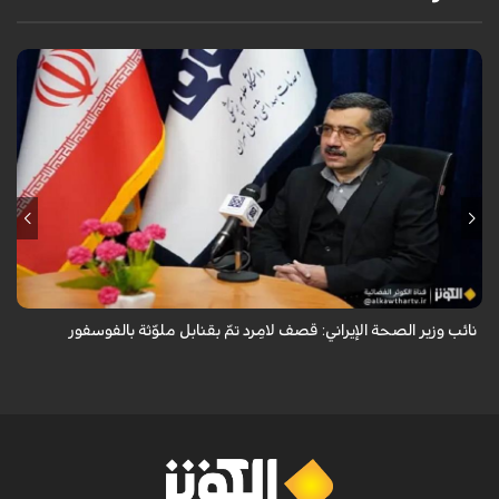
قال معاون وزير الصحة الإيراني لشؤون البحوث والتكنولوجيا، شاهين آخوندزاده،
إن التحقيقات التي أجرتها وزارة الصحة بشأن قصف مدينة لامِرد في محافظة
فارس أظ...
نائب وزير الصحة الإيراني: قصف لامِرد تمّ بقنابل ملوّثة بالفوسفور