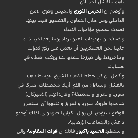
باءت بالفشل لحد الآن.
وأوضح ان
الحرس الثوري
والجيش وقوى الامن
الداخلي ومن خلال التعاون والتنسيق فيما بينها
تصدت لجميع مؤامرات الاعداء.
واضاف: ان تهديدات العدو تزداد يوما بعد آخر، لذلك
علينا نحن العسكريين أن نعمل على رفع قدراتنا
وجاهزيتنا، وأن نبرزها للعدو، لئلا يرتكب أخطاء في
حساباته.
وأكمل: ان كل خطط الاعداء للشرق الاوسط باءت
بالفشل، وتساءل: من الذي أربك مخططات اميركا في
سوريا والعراق والمنطقة؟ وقال: انهم (الاميركان)
شاهدوا ظروف سوريا والعراق وانتبهوا أن استمرار
الوضع سيؤدي الى زوال الكيان الصهيوني، لذلك أوجدوا
داعش والجماعات الإرهابية.
واستطرد
العميد باكبور
قائلا: ان
قوات المقاومة
والى