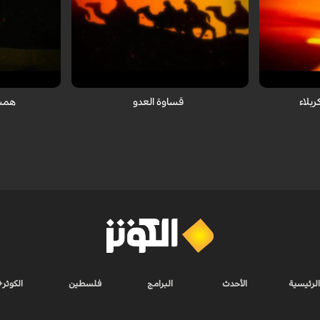
الإمام الحسین
تعابیر قلبیة لیافع عن عاشوراء الإمام الحسین
تعابیر قلبیة لی
علیه السلام
علیه السلام
لاء
قساوة العدو
همس
الرئيسية
الأحدث
البرامج
فلسطين
الكوثر+