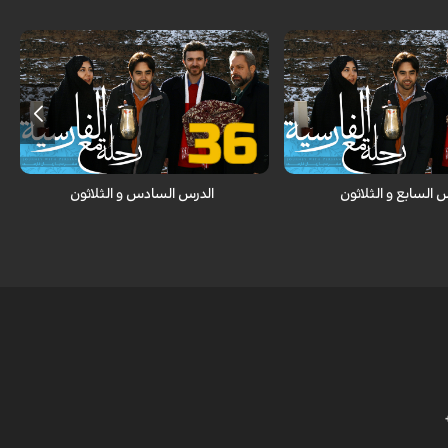
ات الجغرافية / الطقس
 " شايد" و " اي كاش"
المقاييس / المتحف / صياغة الجملة
 السابع و الثلاثون
الدرس السادس و الثلاثون