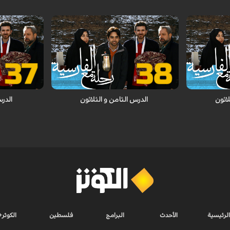
المتحف / الجه
ي
صياغة الجملة / فعل الأمر
/ استعمال كلمة
لاثون
الدرس الثامن و الثلاثون
الدرس
الرئيسية
الأحدث
البرامج
فلسطين
الكوثر+