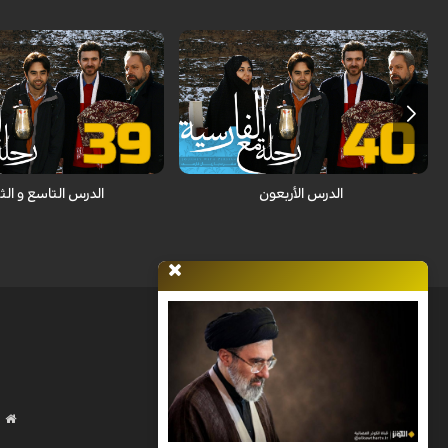
السفر الى مدينة اصفهان و التعرف على
معالمها التاريخية /أسلوب الإستثناء
السفر و شراء التذاكر/فعل النه
الدرس الأربعون
الدرس التاسع و الث