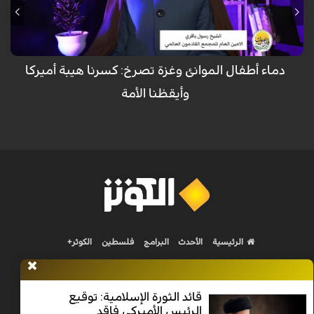
أن التكاتف الشعبي والعلمائي (المرجعية في العراق) أثبت فشل الحصار
الصهيوأميركي
دماء أطفال الموانئ وغزة تصرخ: كسرنا هيبة أميركا
وأيقظنا الأمة
الرئيسية
الأحدث
البرامج
فلسطين
الكوثر+
قائد الثورة الإسلامية: توقيع
الرئيس الأميركي فاقد