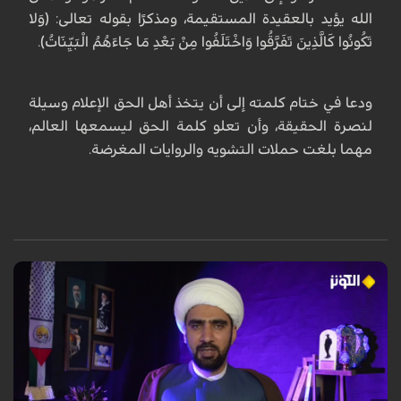
الله يؤيد بالعقيدة المستقيمة، ومذكرًا بقوله تعالى: (وَلا
تَكُونُوا كَالَّذِينَ تَفَرَّقُوا وَاخْتَلَفُوا مِنْ بَعْدِ مَا جَاءَهُمُ الْبَيِّنَاتُ).
ودعا في ختام كلمته إلى أن يتخذ أهل الحق الإعلام وسيلة
لنصرة الحقيقة، وأن تعلو كلمة الحق ليسمعها العالم،
مهما بلغت حملات التشويه والروايات المغرضة.
في حلقة استثنائية من برنامج "قادمون" المخصص لأطفال الشهداء، وبمشاركة
الدكتور عبد الهادي أوانج من ماليزيا والشيخ خالد الملا، أكد المحللون أن دماء
الأطفال المظلومين في ميناء (بندرعباس) وغزة ليست مجرد مأساة عابرة، بل
"صرخة وجدان الإنسانية" التي فضحت زيف القوى الكبرى وكسرت الهيمنة
العسكرية والإعلامية الأميركية. وشدّد الضيوف على أن هذه الدماء الطاهرة
أوقظت الأمة الإسلامية من سباتها، محوّلة إياها من موقع المتفرج إلى فاعل
مؤثر، داعين إلى الوحدة والنصرة للمظلومين في فلسطين وإيران، ومشيرين إلى