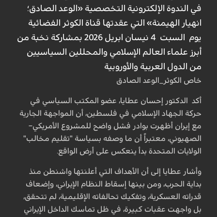
في الندوة الإلكترونية التخصصية «الوعد الصادق؛
انهيار الهيمنة» التي عقدتها قناة الكوثر الفضائية
يوم السبت 4 نيسان ابريل 2026 بمشاركة نخبة من
أبرز علماء العالم الإسلامي والمحللين السياسيين
من الدول العربية والأوروبية
خاص الكوثر_الوعد الصادق
أكد الدكتور إحسان عطايا، عضو المكتب السياسي في
حركة الجهاد الإسلامي في فلسطين، أن المواجهة الجارية
مع إيران أظهرت بوادر فشل واضح للمشروع الأمريكي–
الصهيوني، معتبراً أن ما وصفه بسياسة "تقليم مخالب"
الولايات المتحدة بدأ ينعكس على أرض الواقع.
وأشار عطايا إلى أن الأهداف التي أعلنتها واشنطن منذ
بداية الحرب، ومن بينها إسقاط النظام الإيراني، وإضعاف
قدراته العسكرية، وتفكيك تحالفاته الإقليمية، لم تتحقق،
بل واجهت عقبات كبيرة، في ظل تماسك الداخل الإيراني