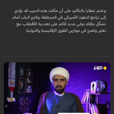
وختم عطايا بالتأكيد على أن مآلات هذه الحرب قد تؤدي
إلى تراجع النفوذ الأمريكي في المنطقة، وفتح الباب أمام
تشكّل نظام دولي جديد قائم على تعددية الأقطاب، مع
تغيّر واضح في موازين القوى الإقليمية والدولية.
في حلقة استثنائية من برنامج "قادمون" المخصص لأطفال الشهداء، وبمشاركة
الدكتور عبد الهادي أوانج من ماليزيا والشيخ خالد الملا، أكد المحللون أن دماء
الأطفال المظلومين في ميناء (بندرعباس) وغزة ليست مجرد مأساة عابرة، بل
"صرخة وجدان الإنسانية" التي فضحت زيف القوى الكبرى وكسرت الهيمنة
العسكرية والإعلامية الأميركية. وشدّد الضيوف على أن هذه الدماء الطاهرة
أوقظت الأمة الإسلامية من سباتها، محوّلة إياها من موقع المتفرج إلى فاعل
مؤثر، داعين إلى الوحدة والنصرة للمظلومين في فلسطين وإيران، ومشيرين إلى
أن التكاتف الشعبي والعلمائي (المرجعية في العراق) أثبت فشل الحصار
الصهيوأميركي