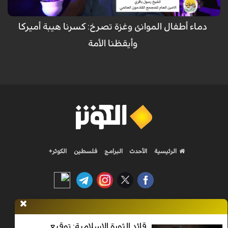
دماء أطفال الموانئ وغزة تصرخ: كسرنا هيبة أميركا
وأيقظنا الأمة
الرئيسية
الأحدث
البرامج
فلسطين
الكوثر+
Nilesat 11900 V | Badr 8 11747 V | Badr5 12284 V
قائد الثورة الإسلامية: توقيع