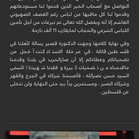
التواصل مع أصحاب الخير الذين فتحوا لنا مستودعاتهم
وقدموا لنا كل مافيها من لباس رغم القصف الصهيوني
الغاشم إلا أنه وبفضل الله تعالى تم تبرعات من أجل تأمين
اللباس الشرعي والحجاب لمايقارب 11 ألف نازحة .
وفي نهاية كلامها وجهت الدكتورة قصير رسالة لأهلنا في
فلسطين قائلة ، في مرحلة الاسناد كنت أخجل من
تضحياتكم وعطاءكم إلا أن صارالحرب في بلدنا وقدمنا
ماقدمناه من تضحيات كبيرة وفقدنا شهيدنا الأسمى
السيد حسن نصرالله ، فأصبحنا شركاء في الجرح والقهر
وشركاء الصبر ، ومستمرين يداً بيد حتى النهاية ولن نتخلى
عن فلسطين .