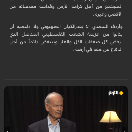
المجتمع من أجل كرامة الأرض وقداسة مقدساته من
الأقصى وغيره .
وأردف السمدي: لا يقدرالكيان الصهيوني ولا داعميه أن
ينالوا من عزيمة الشعب الفلسطيني المناضل الذي
يرفض كل صفقات الذل والعار وينتفض دائماً من أجل
الدفاع عن حقه في أرضه .
تاريخ فلسطين هو سجل طويل من النضال المستمر ضد الاحتلال، حيث تداخلت
جهود الفلسطينيين مع دعم ودور دول مجاورة كالأردن ومصر وغيرها، في