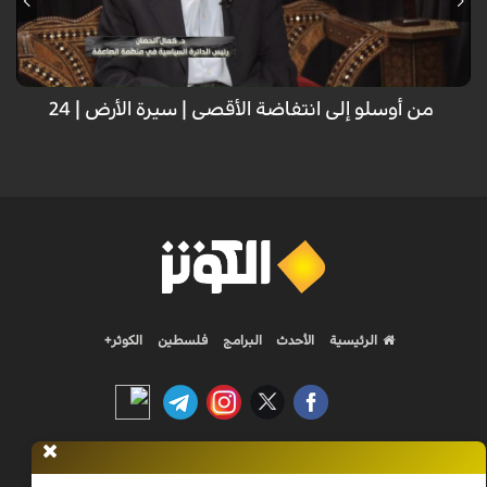
مواجهة تحديات سياسية وعسكرية متعددة، سعياً لتحقيق الحرية والاستقلال
الوطني.
من أوسلو إلى انتفاضة الأقصى | سيرة الأرض | 24
الرئيسية
الأحدث
البرامج
فلسطين
الكوثر+
Nilesat 11900 V | Badr 8 11747 V | Badr5 12284 V