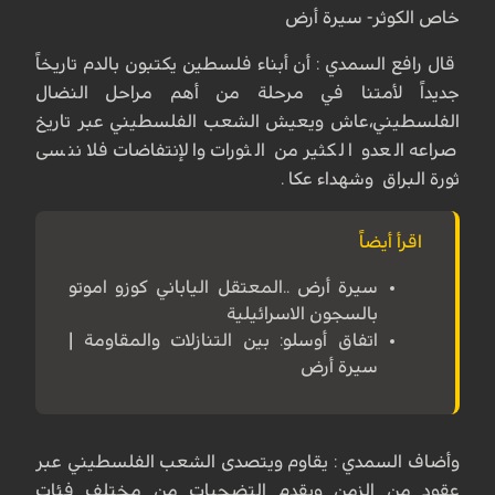
خاص الكوثر- سيرة أرض
قال رافع السمدي : أن أبناء فلسطين يكتبون بالدم تاريخاً
جديداً لأمتنا في مرحلة من أهم مراحل النضال
الفلسطيني،عاش ويعيش الشعب الفلسطيني عبر تاريخ
صراعه العدو الكثير من الثورات والإنتفاضات فلا ننسى
ثورة البراق وشهداء عكا .
اقرأ أيضاً
سيرة أرض ..المعتقل الياباني كوزو اموتو
بالسجون الاسرائيلية
اتفاق أوسلو: بين التنازلات والمقاومة |
سيرة أرض
وأضاف السمدي : يقاوم ويتصدى الشعب الفلسطيني عبر
عقود من الزمن ويقدم التضحيات من مختلف فئات