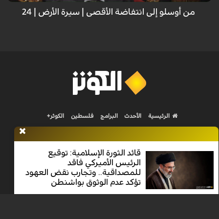
من أوسلو إلى انتفاضة الأقصى | سيرة الأرض | 24
الرئيسية
الأحدث
البرامج
فلسطين
الكوثر+
قائد الثورة الإسلامية: توقيع
الرئيس الأميركي فاقد
للمصداقية.. وتجارب نقض العهود
Nilesat 11900 V | Badr 8 11747 V | Badr5 12284 V
تؤكد عدم الوثوق بواشنطن
جميع الحقوق محفوظة