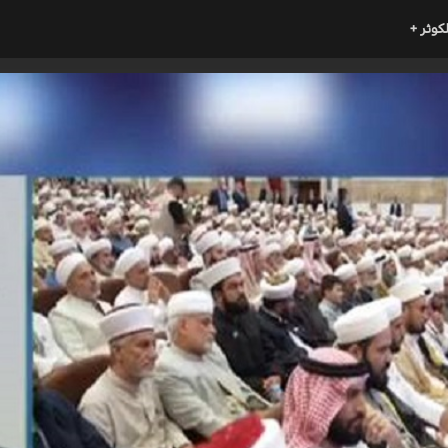
لكوثر +