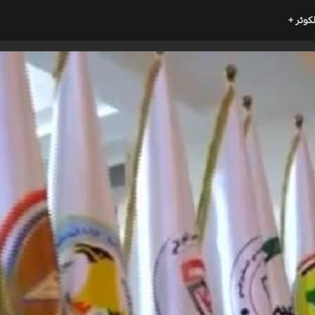
لكوثر +