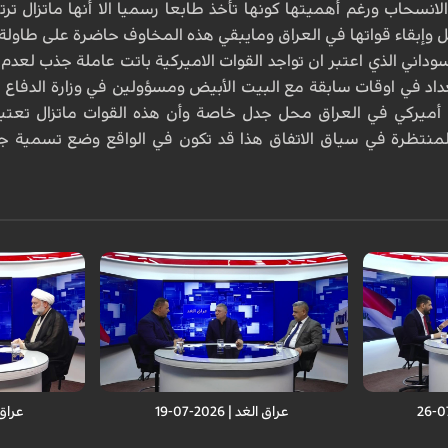
لانسحاب ورغم أهميتها كونها تأخذ طابعا رسميا الا أنها ماتزال ت
وإبقاء قواتها في العراق ومايبقي هذه المخاوف حاضرة على طاولة ا
وداني الذي اعتبر ان تواجد القوات الاميركية باتت عاملة جذب لعد
د في اوقات سابقة مع البيت الأبيض ومسؤولين في وزارة الدفاع ال
أميركي في العراق محل جدل خاصة وأن هذه القوات ماتزال تعتب
لمنتظرة في سياق الاتفاق هذا قد تكون في الواقع وضع تسمية جد
عراق الغد | 2026-07-19
عراق الغد