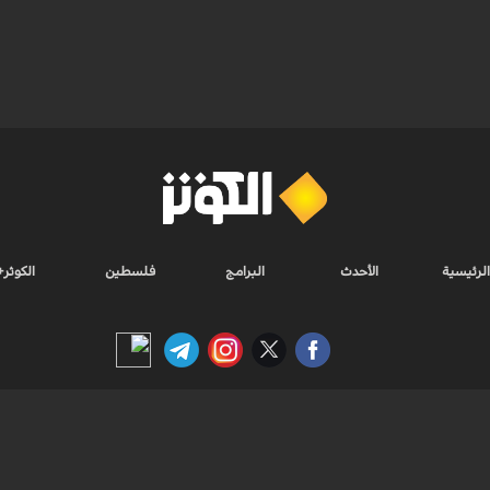
الرئيسية
الأحدث
البرامج
فلسطين
الكوثر+
Nilesat 11900 V | Badr 8 11747 V | Badr5 12284 V
جميع الحقوق محفوظة