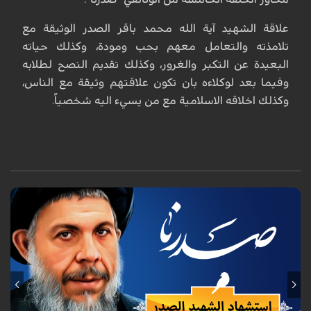
علاقة الشهيد آية الله محمد باقر الصدر الوثيقة مع
تلامذته والتعامل معهم بحب ومودة، وكذلك حياته
البعيدة عن التكبر والغرور، وكذلك تقديم النصح لطلابه
وفيما بعد لوكلاءه بان تكون علاقتهم وثيقة مع الناس،
وكذلك اخلاقه الاسلامية مع من يسيء اليه شخصياً.
"صدرنا " برنامج وثائقي من إنتاج قناة الكوثر الفضائية يتحدث عن شخصية
المفكر الكبير الشهيد آية الله محمد باقر الصدر (رض) وأخته العلوية الشهيدة