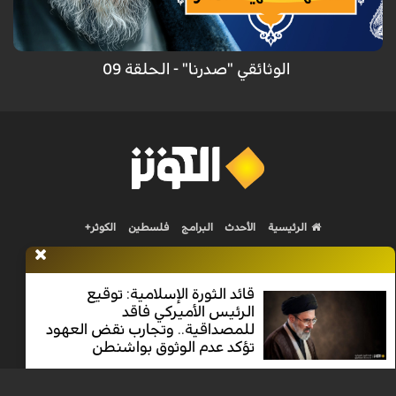
بنت الهدى.
الوثائقي "صدرنا" - الحلقة 09
الرئيسية
الأحدث
البرامج
فلسطين
الكوثر+
قائد الثورة الإسلامية: توقيع
الرئيس الأميركي فاقد
للمصداقية.. وتجارب نقض العهود
Nilesat 11900 V | Badr 8 11747 V | Badr5 12284 V
تؤكد عدم الوثوق بواشنطن
جميع الحقوق محفوظة