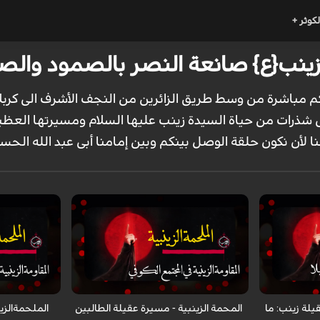
لكوثر +
ب{ع} صانعة النصر بالصمود والصبر 22-06-1
یکم مباشرة من وسط طریق الزائرین من النجف الأشرف الی کربل
ذرات من حیاة السیدة زینب علیها السلام ومسیرتها العظیمة
ا لأن نکون حلقة الوصل بینکم وبین إمامنا أبی عبد الله الحس
قيلة زينب: ما
المحمة الزينبية - مسيرة عقيلة الطالبين
الملحمةالزين