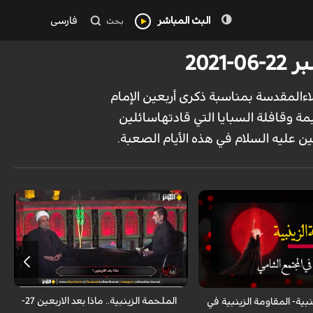
البث المباشر
فارسی
بحث
202
اءالمقدسة بمناسبة ذکری أربعین الإمام
 وقافلة السبایا التي قادتهاسائلین
ین علیه السلام في هذه الأیام الصعبة.
خاص الكوثر - الملحمة الزينبية: برنامج
یأتیکم مباشرة من وسط طریق الزائرین من
النجف الأشرف الی کربلاءالمقدسة بمناسبة
ذکری أربعین الإمام الحسین علیه السلام حیث
یسلط الضوء علی شذرات من حیاة السیدة
زینب علیها السلام ومسیرتها العظیمة
وقافلة السبایا التي قادتهاسائلین المولی عزّ
وجل أن یکون مفیدا لکم وآن یوفقنا لأن نکون
حلقة الوصل بینکم وبین إمامنا أبی عبد الله
الحسین علیه السلام في هذه الأیام الصعبة.
الملحمة الزينبية.. ماذا بعد الاربعين 27-
بية- المقاومة الزينبية في