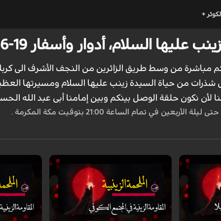
لكوثر +
عليها السلام، أدوار وأسفار 19-06-2021
یکم مباشرة من وسط طریق الزائرین من النجف الأشرف الی کربل
ذرات من حیاة السیدة زینب علیها السلام ومسیرتها العظیمة
ا لأن نکون حلقة الوصل بینکم وبین إمامنا أبی عبد الله الحس
ین في تمام الساعة 21:00 بتوقيت مكة المكرمة .