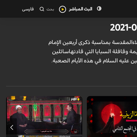
البث المباشر
فارسی
بحث
اءالمقدسة بمناسبة ذکری أربعین الإمام
 وقافلة السبایا التي قادتهاسائلین
ین علیه السلام في هذه الأیام الصعبة.
خاص الكوثر - الملحمة الزينبية: برنامج
یأتیکم مباشرة من وسط طریق الزائرین من
النجف الأشرف الی کربلاءالمقدسة بمناسبة
ذکری أربعین الإمام الحسین علیه السلام حیث
یسلط الضوء علی شذرات من حیاة السیدة
زینب علیها السلام ومسیرتها العظیمة
وقافلة السبایا التي قادتهاسائلین المولی عزّ
وجل أن یکون مفیدا لکم وآن یوفقنا لأن نکون
حلقة الوصل بینکم وبین إمامنا أبی عبد الله
الحسین علیه السلام في هذه الأیام الصعبة.