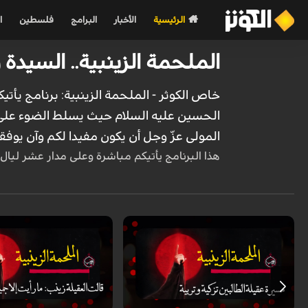
الرئيسية
الأخبار
البرامج
فلسطين
ا
الملحمة الزينبية.. السيدة زينب 
خاص الكوثر - الملحمة الزينبية: برنامج یأت
الحسین علیه السلام حیث یسلط الضوء علی ش
المولی عزّ وجل أن یکون مفیدا لکم وآن یوفقن
هذا البرنامج یأتیکم مباشرة وعلی مدار عشر لیال حتی لیلة الأربع