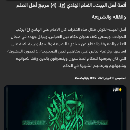
أئمة أهل البيت.. الامام الهادي (ع).. (4) مرجع أهل العلم
والفقه والشريعة
أهل البيت-الكوثر: خلال هذه الفترات کان الامام علي الهادي (ع) يرقب
الحوادث، ويسعى لکف عدوان حكام بين العباس، ويبذل جهده في مجال
العلم والمعرفة والدفاع عن مباديء الشريعة وقيمها، وتربية الامة على
اساسها، وتوعية الناس على مفاهيم الدين الصحيحة، لا الصورة المشوهة
التي کان يعرضها الحكام العباسيون ويتصرفون بالدين وفقا لاهوائهم
وشهواتهم ونزعاتهم الشريرة في الحکم.
الخميس 18 فبراير 2021 - 11:45 بتوقيت مكة