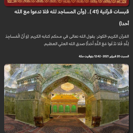
قبسات قرآنية (41 ).. (وأن المساجد لله فلا تدعوا مع الله
أحدا)
القرآن الكريم-الكوثر: يقول الله تعالى في محكم كتابه الكريم: (وَ أَنَّ الْمَساجِدَ
لِلَّهِ فَلا تَدْعُوا مَعَ اللَّهِ أَحَداً) صدق الله العلي العظيم.
السبت 20 فبراير 2021 - 12:42 بتوقيت مكة