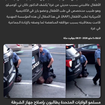
الأطفال عاقبتني بسبب حديثي عن غزة”يكشف الدكتور ناثان تي. كوميـلو،
وهو طبيب متخصص في طب الأطفال وعضو بارز في الأكاديمية
الأمريكية لطب الأطفال (AAP)، في هذا المقال أن هذه المؤسسة المهنية
قامت بمعاقبته بسبب مواقفه المناهضة لما وصفه بالإبادة الجماعية
في غزة
الثلاثاء 5 مايو 2026 - 08:31 بتوقيت مكة
مسلمو الولايات المتحدة يطالبون بإصلاح جهاز الشرطة