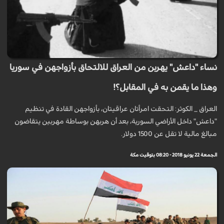
نساء "داعش" يهربن من العراق للالتحاق بأزواجهن في سوريا
وهذا ما يقمن به في المقابل؟!
العراق _ الكوثر: التحقت امرأتان عراقيتان، بأزواجهن القادة في تنظيم
"داعش" داخل الأراضي السورية، بعد أن هربهن بوساطة مهربين يتقاضون
مبالغ مالية لا تقل عن 1500 دولار.
الجمعة 22 يونيو 2018 - 08:20 بتوقيت مكة