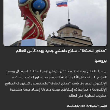
“مدفع الخلافة”.. سلاح داعشي جديد يهدد كأس العالم
بروسيا
روسيا - العالم: وجه تنظيم داعش الإرهابي تهديدا مختلفا لمونديال روسيا
المزمع إقامته خلال الأيام القليلة القادمة، حيث طور التنظيم سلاحه
الإلكتروني المعروف باسم “مدفع الخلافة” والمخصص لاستهداف المواقع
الإلكترونية واختراقها ثم إسقاطها بهدف محاولة إفساد متعة مشاهدة
مباريات البطولة على العالم.
الإثنين 11 يونيو 2018 - 13:02 بتوقيت مكة