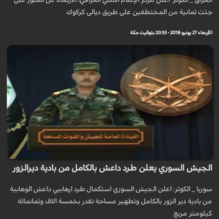
العراق _ الكوثر: أعلن مركز الإعلام الأمني العراقي، الاربعاء، عن العثور على
جثث ثمانية من المختطفين على طريق ديالى كركوك.
الأربعاء 27 يونيو 2018 - 20:53 بتوقيت مكة
الجيش السوري يعلن طرد داعش بالكامل من بادية ديرالزور
سوريا _ الكوثر: اعلن الجيش السوري استكمال طرد ارهابيي داعش الوهابية
من بادية دير الزور بالكامل وتطهير مساحة تقدر بخمسة الاف وثمانمائة
كيلومتر مربع.