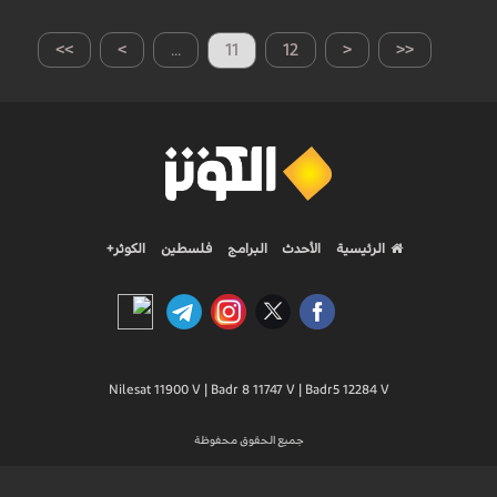
>>
>
...
11
12
<
<<
الرئيسية
الأحدث
البرامج
فلسطين
الكوثر+
Nilesat 11900 V | Badr 8 11747 V | Badr5 12284 V
جميع الحقوق محفوظة