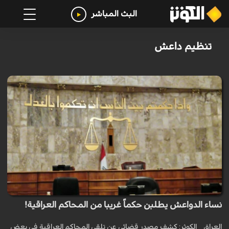
البث المباشر
تنظيم داعش
نساء الدواعش يطلبن حكماً غريبا من المحاكم العراقية!
العراق _ الكوثر: كشف مصدر قضائي عن تلقي المحاكم العراقية في بعض