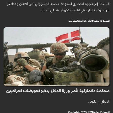
السبت، إثر هجوم انتحاري استهدف تجمعا لمسؤولي أمن أفغان وعناصر
من حركةطالبان، في إقليم ننكرهار، شرقي البلاد.
السبت 16 يونيو 2018 - 21:35 بتوقيت مكة
محكمة دانماركية تأمر وزارة الدفاع بدفع تعويضات لعراقيين
العراق _ الكوثر:
السبت 16 يونيو 2018 - 07:55 بتوقيت مكة