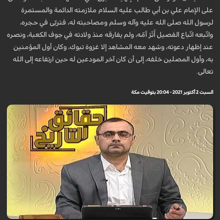
على الإمام علي بن أبي طالب عليه السلام ملازمته الدائمة والمستمرة
لرسول الله صلى الله عليه وآله وسلم ومصاحبته له، فتربّى في حجره،
واتّبعه اتّباع الفصيل أَثَرَ أمّه، ولم يفارقه منذ ولادته في جوف الكعبة، ونصره
عند إظهار دعوته، وشهد معه المشاهد إلا غزوة تبوك، وكان أول المؤمنين
به، وأول المصلين خلفه، إلى أن كان آخر المودعين له حين ارتفاعه إلى الله
تعالى.
السبت 2 أكتوبر 2021 - 20:04 بتوقيت مكة