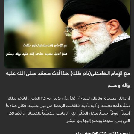
مع الإمام الخامنئي(دام ظله)..هذا أدبُ محمّد صلى الله عليه
وآله وسلم
أراد الله سبحانه وتعالى لدينه أن يُعَزّ، وأن يؤمن به كلّ الناس، فادّخر لذلك
نبيّاً، علّمه بعلمه، وأدّبه بأدبه، ففاضت الرحمة من بين جنبيه، فكان صادقاً
أميناً، رؤوفاً رحيماً، سهل الخُلُق، ليِّن الجانب، متحلِّياً بالفضائل والكمالات
التي ينزع نحوها ويحنو إليها بنو البشر.
الخميس 25 أكتوبر 2018 - 10:47 بتوقيت مكة