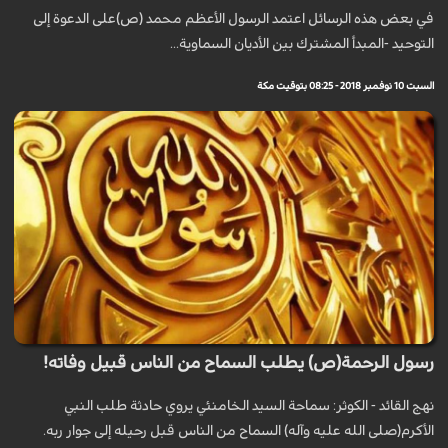
في بعض هذه الرسائل اعتمد الرسول الأعظم محمد (ص)على الدعوة إلى
التوحيد -المبدأ المشترك بين الأديان السماوية...
السبت 10 نوفمبر 2018 - 08:25 بتوقيت مكة
رسول الرحمة(ص) يطلب السماح من الناس قبيل وفاته!
نهج القائد - الكوثر: سماحة السيد الخامنئي يروي حادثة طلب النبي
الأكرم(صلى الله عليه وآله) السماح من الناس قبل رحيله إلى جوار ربه.