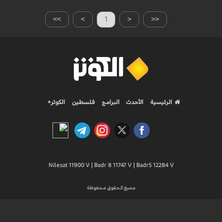
>>
>
1
<
<<
الرئيسية
الأحدث
البرامج
فلسطين
الكوثر+
Nilesat 11900 V | Badr 8 11747 V | Badr5 12284 V
جميع الحقوق محفوظة