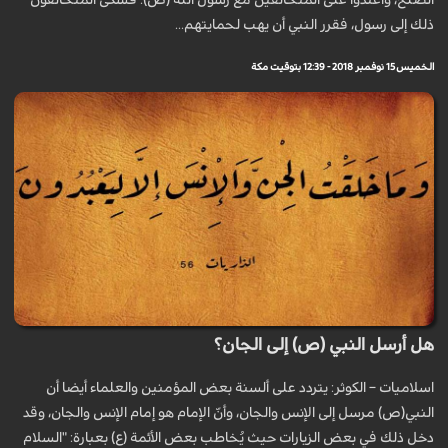
الصلح، واعتدوا على المتحالفين مع رسول الله (ص). فشكى المتحالفون
ذلك إلى رسول، فقرر النبي أن يهب لحمايتهم...
الخميس 15 نوفمبر 2018 - 12:39 بتوقيت مكة
هل أرسل النبي (ص) إلى الجان؟
اسلاميات – الكوثر: يتردد على ألسنة بعض المؤمنين والعلماء أيضا أن
النبي(ص) مرسل إلى الإنس والجان، وأنّ الإمام هو إمام الإنس والجان، وقد
دخل ذلك في بعض الزيارات حيث يُخاطب بعض الأئمة (ع) بعبارة: "السلام