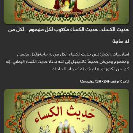
حديث الكساء.. ﺣﺪﻳﺚ ﺍﻟﻜﺴﺎﺀ ﻣﻜﺘﻮﺏ ﻟﻜﻞ ﻣﻬﻤﻮﻡ .. ﻟﻜﻞ ﻣﻦ
ﻟﻪ ﺣﺎﺟﺔ
اسلاميات_الكوثر: نص حديث الكساء...لكل من له حاجةولكل مهموم
ومغموم ومريض جميعاً فالنبتهل إلى الله بدعاء حديث الكساء اليماني.. إنه
كنز من الكنوز لو يعلم فضله أصحاب الحاجات
الأحد 10 نوفمبر 2019 - 12:57 بتوقيت مكة