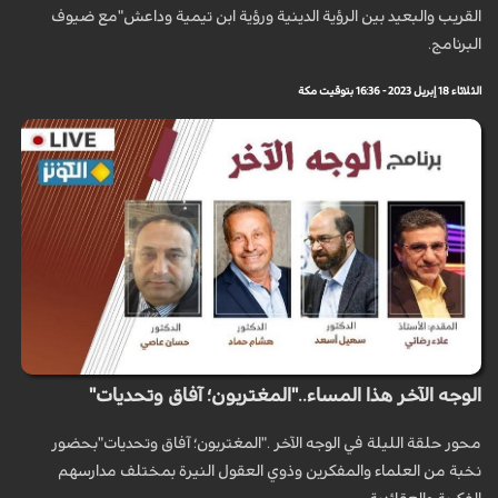
القريب والبعيد بين الرؤية الدينية ورؤية ابن تيمية وداعش"مع ضيوف
البرنامج.
الثلاثاء 18 إبريل 2023 - 16:36 بتوقيت مكة
الوجه الآخر هذا المساء.."المغتربون؛ آفاق وتحديات"
محور حلقة الليلة في الوجه الآخر ."المغتربون؛ آفاق وتحديات"بحضور
نخبة من العلماء والمفكرين وذوي العقول النيرة بمختلف مدارسهم