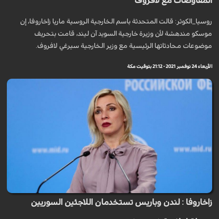
المفاوضات مع لافروف
روسيا_الكوثر: قالت المتحدثة باسم الخارجية الروسية ماريا زاخاروفا، إن
موسكو مندهشة لأن وزيرة خارجية السويد آن ليند، قامت بتحريف
موضوعات محادثاتها الرئيسية مع وزير الخارجية سيرغي لافروف.
الأربعاء 24 نوفمبر 2021 - 21:12 بتوقيت مكة
زاخاروفا : لندن وباريس تستخدمان اللاجئين السوريين