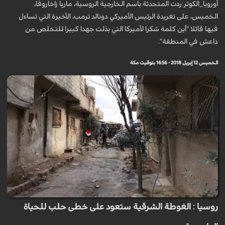
أوروبا_الكوثر:ردت المتحدثة باسم الخارجية الروسية، ماريا زاخاروفا،
الخميس، على تغريدة الرئيس الأميركي دونالد ترمب، الأخيرة التي تساءل
فيها قائلا "أين كلمة شكرا لأميركا التي بذلت جهدا كبيرا للتخلص من
داعش في المنطقة".
الخميس 12 إبريل 2018 - 16:56 بتوقيت مكة
روسيا : الغوطة الشرقية ستعود على خطى حلب للحياة