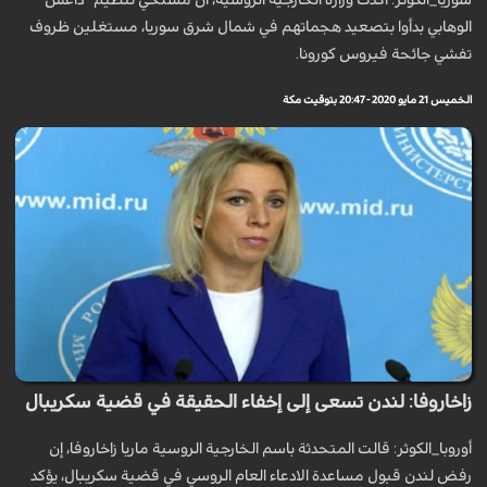
سوريا_الكوثر: أكدت وزارة الخارجية الروسية، أن مسلحي تنظيم "داعش"
الوهابي بدأوا بتصعيد هجماتهم في شمال شرق سوريا، مستغلين ظروف
تفشي جائحة فيروس كورونا.
الخميس 21 مايو 2020 - 20:47 بتوقيت مكة
زاخاروفا: لندن تسعى إلى إخفاء الحقيقة في قضية سكريبال
أوروبا_الكوثر: قالت المتحدثة باسم الخارجية الروسية ماريا زاخاروفا، إن
رفض لندن قبول مساعدة الادعاء العام الروسي في قضية سكريبال، يؤكد