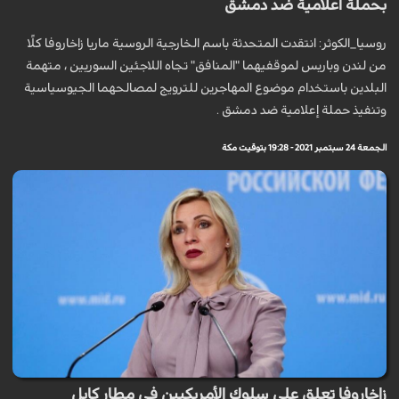
بحملة اعلامية ضد دمشق
روسيا_الكوثر: انتقدت المتحدثة باسم الخارجية الروسية ماريا زاخاروفا كلًا
من لندن وباريس لموقفيهما "المنافق" تجاه اللاجئين السوريين ، متهمة
البلدين باستخدام موضوع المهاجرين للترويج لمصالحهما الجيوسياسية
وتنفيذ حملة إعلامية ضد دمشق .
الجمعة 24 سبتمبر 2021 - 19:28 بتوقيت مكة
زاخاروفا تعلق على سلوك الأمريكيين في مطار كابل