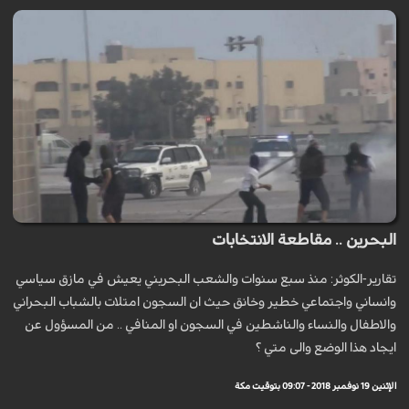
البحرين .. مقاطعة الانتخابات
تقارير-الكوثر: منذ سبع سنوات والشعب البحريني يعيش في مازق سياسي
وانساني واجتماعي خطير وخانق حيث ان السجون امتلات بالشباب البحراني
والاطفال والنساء والناشطين في السجون او المنافي .. من المسؤول عن
ايجاد هذا الوضع والى متي ؟
الإثنين 19 نوفمبر 2018 - 09:07 بتوقيت مكة