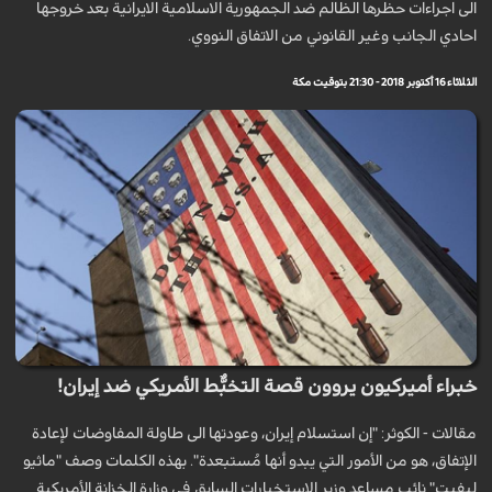
الى اجراءات حظرها الظالم ضد الجمهورية الاسلامية الايرانية بعد خروجها
احادي الجانب وغير القانوني من الاتفاق النووي.
الثلاثاء 16 أكتوبر 2018 - 21:30 بتوقيت مكة
خبراء أميركيون يروون قصة التخبُّط الأمريكي ضد إيران!
مقالات - الكوثر: "إن استسلام إيران، وعودتها الى طاولة المفاوضات لإعادة
الإتفاق، هو من الأمور التي يبدو أنها مُستبعدة". بهذه الكلمات وصف "ماثيو
ليفيت" نائب مساعد وزير الإستخبارات السابق في وزارة الخزانة الأمريكية