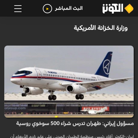
البث المباشر
وزارة الخزانة الأمريكية
مسؤول إيراني: طهران تدرس شراء 500 سوخوي روسية
ايران-الكوثر: أفاد رئيس منظمة الطيران المدني علي عابد زاده، الأربعاء، أن