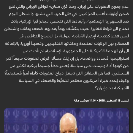
عدم جدوى العقوبات على إيران. وهنا فإن مقاربة الواقع الإيراني والتي تقع
ضمن أولويات أغلب المراقبين في ظل الحرب التي تشنها واشنطن اليوم
ضد الجمهورية الإسلامية، وأبعادها التي تتخطى الجغرافيا الإيرانية، باتت
تحتاج الى قراءة مُغايرة. حيث يتكشَّف يوماً بعد يوم، ضعف رهانات واشنطن
ليس فقط كنتيجة لإنهيار الأحادية الدولية، بل لوضوح التناقض في
المصالح بين الولايات المتحدة وحلفائها التقليديين وتحديداً أوروبا. بالإضافة
الى أن الهجمة الأمريكية على الجمهورية الإسلامية، لم تأت ضمن
استراتيجية مُحددة وواضحة، بل إن إيلاء مسألة فرض العقوبات حجماً أكبر
من كونها أداة وليست حتى سياسة، يُعتبر خطأً جسيماً يرتكبه الكثير من
المحللين. فما هي الحقائق التي تجعل نجاح العقوبات كأداة أمراً مُستبعداً؟
وكيف يُحدد خبراء أمريكيون مظاهر التخبُّط والضعف في السياسة
الأمريكية تجاه إيران؟
السبت 11 أغسطس 2018 - 14:04 بتوقيت مكة