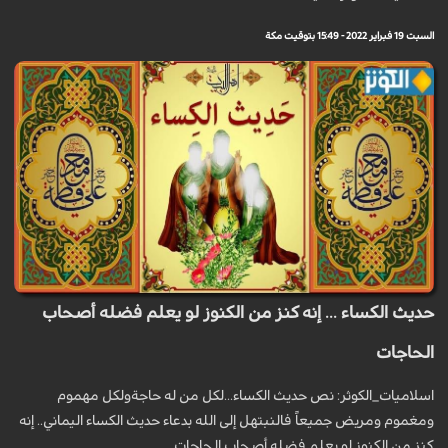
السبت 19 فبراير 2022 - 15:49 بتوقيت مكة
حديث الكساء ... إنه كنز من الكنوز لو يعلم فضله أصحاب
الحاجات
اسلاميات_الكوثر: نص حديث الكساء...لكل من له حاجةولكل مهموم
ومغموم ومريض جميعاً فالنبتهل إلى الله بدعاء حديث الكساء اليماني.. إنه
كنز من الكنوز لو يعلم فضله أصحاب الحاجات