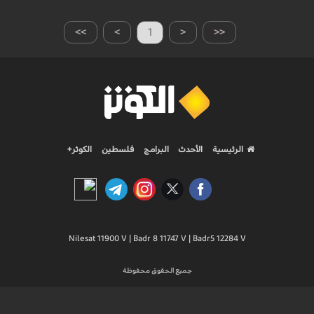
>>
>
1
<
<<
الرئيسية
الأحدث
البرامج
فلسطين
الكوثر+
Nilesat 11900 V | Badr 8 11747 V | Badr5 12284 V
جميع الحقوق محفوظة