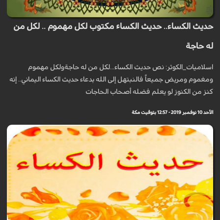
حديث الكساء.. ﺣﺪﻳﺚ ﺍﻟﻜﺴﺎﺀ ﻣﻜﺘﻮﺏ ﻟﻜﻞ ﻣﻬﻤﻮﻡ .. ﻟﻜﻞ ﻣﻦ
ﻟﻪ ﺣﺎﺟﺔ
اسلاميات_الكوثر: نص حديث الكساء...لكل من له حاجةولكل مهموم
ومغموم ومريض جميعاً فالنبتهل إلى الله بدعاء حديث الكساء اليماني.. إنه
كنز من الكنوز لو يعلم فضله أصحاب الحاجات
الأحد 10 نوفمبر 2019 - 12:57 بتوقيت مكة