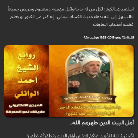
اسلاميات_الكوثر: لكل من له حاجةولكل مهموم ومغموم ومريض جميعاً
فالنبتهل إلى الله بدعاء حديث الكساء اليماني.. إنه كنز من الكنوز لو يعلم
فضله أصحاب الحاجات
الثلاثاء 12 يونيو 2018 - 16:32 بتوقيت مكة
أهل البيت الذين طهرهم الله...
إِنَّمَا يُرِيدُ اللهُ لِيُذْهِبَ عَنْكُمُ الرِّجْسَ أَهْلَ الْبَيْتِ وَيُطَهِّرَكُمْ تَطْهِيرًا