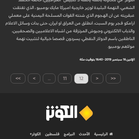
الكوثر: في محاولة بائسة يائسة لـ"تلبيس" العراقيين، خاصة الحشد
الشعبي، التهمة البليدة لوزير خارجية اميركا مايك بومبيو ، الذي تفتقت
عبقريته عن ان الهجوم الذي شنته القوات المسلحة اليمنية على معملي
ارامكو فجر يوم السبت، انطلق من العراق او ايران، حتى بدات وسائل الاعلام
والذباب الالكتروني وجيوش المرتزقة من اشباه الاعلاميين والصحفيين،
الناطقين باسم الدولار النفطي، يسردون قصصا خيالية لتثبيت تهمة
مولاهم بومبيو.
الإثنين 16 سبتمبر 2019 - 16:40 بتوقيت مكة
>>
>
...
11
12
<
<<
الرئيسية
الأحدث
البرامج
فلسطين
الكوثر+