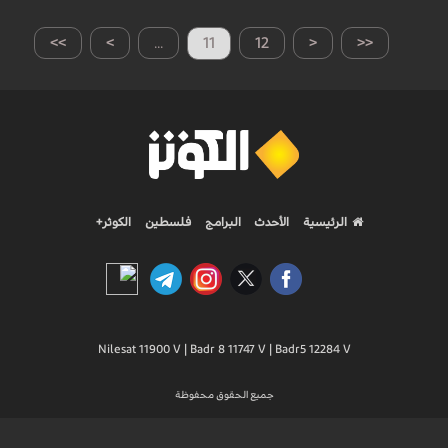
>>
>
...
11
12
<
<<
الرئيسية
الأحدث
البرامج
فلسطين
الكوثر+
Nilesat 11900 V | Badr 8 11747 V | Badr5 12284 V
جميع الحقوق محفوظة