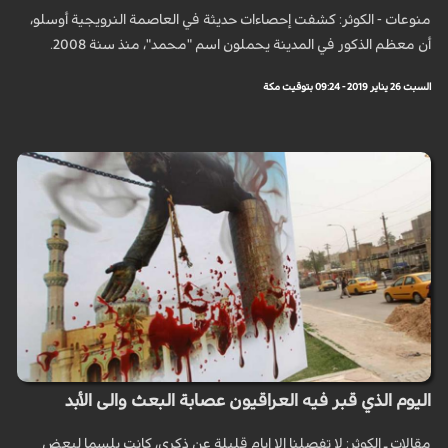
منوعات - الكوثر: كشفت إحصاءات حديثة في العاصمة النرويجية أوسلو،
أن معظم الذكور في المدينة يحملون اسم "محمد"، منذ سنة 2008.
السبت 26 يناير 2019 - 09:24 بتوقيت مكة
اليوم الذي قبر فيه العراقيون عصابة البعث والى الأبد
مقالات ـ الكوثر: لا تفصلنا الا ايام قليلة عن ذكرى، كانت بلسما لبعض