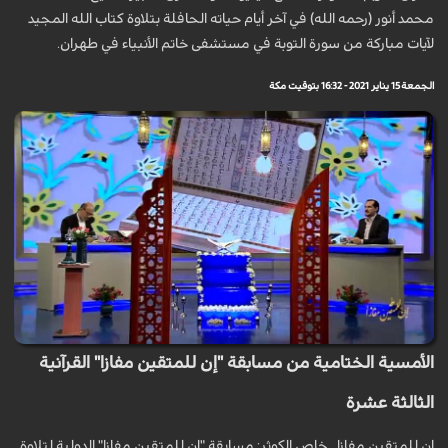
محمد أنور (رحمه الله) في آخر أيام حياته الحافلة بتلاوة كتاب الله المجيد
لآيات مباركة من سورة التوبة في مستشفى خاتم الأنبياء في طهران.
الجمعة 15 يناير 2021 - 16:32 بتوقيت مكة
الأمسية الختامية من مسابقة "إن للمتقين مفازا" القرآنية
الثالثة عشرة
إن للمتقين مفازا _خاص الكوثر: مسابقة "إن للمتقين مفازا" الدولية لتلاوة