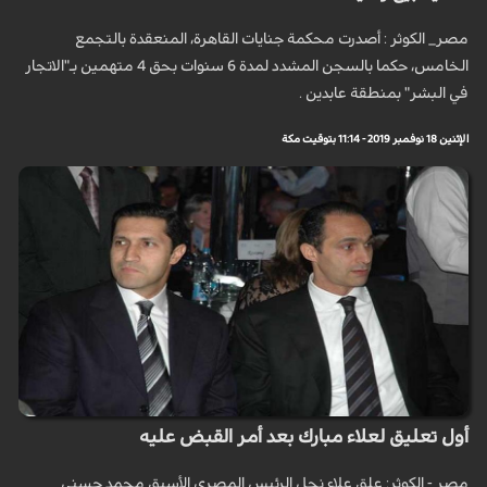
مصر_ الكوثر : أصدرت محكمة جنايات القاهرة، المنعقدة بالتجمع
الخامس، حكما بالسجن المشدد لمدة 6 سنوات بحق 4 متهمين بـ"الاتجار
في البشر" بمنطقة عابدين .
الإثنين 18 نوفمبر 2019 - 11:14 بتوقيت مكة
أول تعليق لعلاء مبارك بعد أمر القبض عليه
مصر - الكوثر: علق علاء نجل الرئيس المصري الأسبق محمد حسني