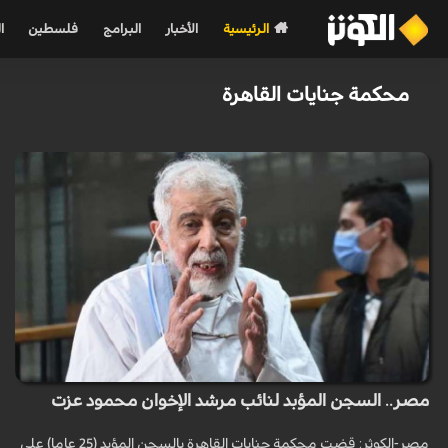
الرئيسية
الأخبار
البرامج
فلسطين
ا
محكمة جنايات القاهرة
مصر.. السجن المؤبد لنائب مرشد الإخوان محمود عزت
مصر-الكوثر: قضت محكمة جنايات القاهرة بالسجن المؤبد (25 عاما) على