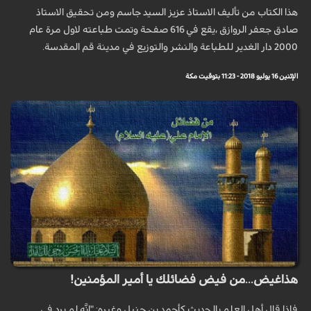
هذا الكتاب من تأليف الاستاذ عزيز السيد جاسم ومن تحقيق الاستاذ
صادق جعفر الروازق ،يقع في 616 صفحة وتمت طباعته لاول مرة عام
2000 دار الغدير للطباعة والنشر والتوزيع في مدينة قم المقدسة.
الإثنين 16 يوليو 2018 - 11:23 بتوقيت مكة
هذاغيض...من فيض فضائلك يا أمير المؤمنين!
فإذا قال أهل العلم بالحديث كأحمد بن حنبل وغيره: "إنَّه لم يرد في