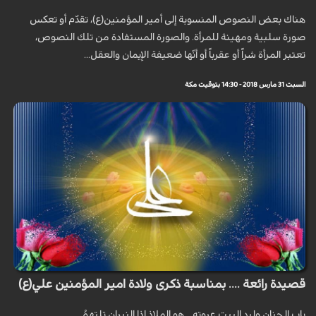
هناك بعض النصوص المنسوبة إلى أمير المؤمنين(ع)، تقدّم أو تعكس
صورة سلبية ومهينة للمرأة. والصورة المستفادة من تلك النصوص،
تعتبر المرأة شراً أو عقرباً أو أنّها ضعيفة الإيمان والعقل...
السبت 31 مارس 2018 - 14:30 بتوقيت مكة
قصيدة رائعة .... بمناسبة ذكرى ولادة امير المؤمنين علي(ع)
باب الجنان وليد البيت عروته .. هو الملاذ اذا النيران تلتهمُ