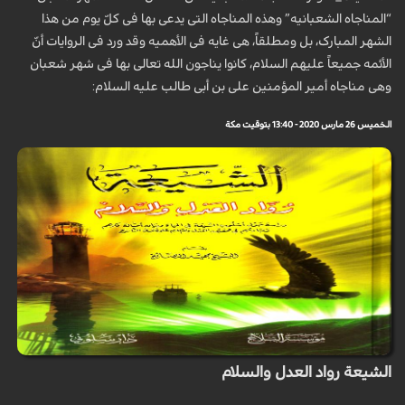
“المناجاه الشعبانیه” وهذه المناجاه التی یدعى بها فی کلّ یوم من هذا
الشهر المبارک، بل ومطلقاً، هی غایه فی الأهمیه وقد ورد فی الروایات أنّ
الأئمه جمیعاً علیهم السلام، کانوا یناجون الله تعالى بها فی شهر شعبان
وهی مناجاه أمیر المؤمنین علی بن أبی طالب علیه السلام:
الخميس 26 مارس 2020 - 13:40 بتوقيت مكة
الشيعة رواد العدل والسلام