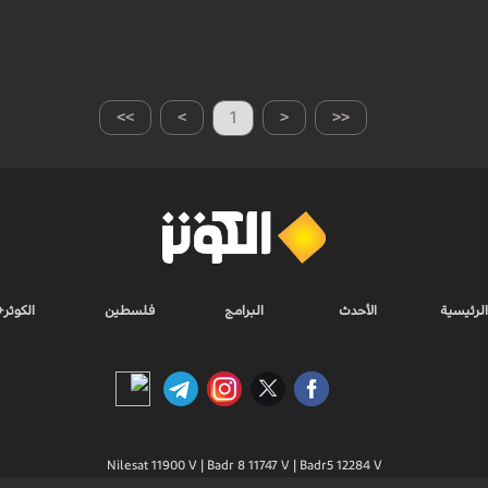
>>
>
1
<
<<
الرئيسية
الأحدث
البرامج
فلسطين
الكوثر+
Nilesat 11900 V | Badr 8 11747 V | Badr5 12284 V