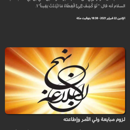
السلام أنه قال: " لَوْ كُشِفَ‏ [لِيَ‏] الْغِطَاءُ مَا ازْدَدْتُ يَقِيناً" 1.
الإثنين 22 فبراير 2021 - 18:38 بتوقيت مكة
لزوم مبايعة ولي الأمر وإطاعته