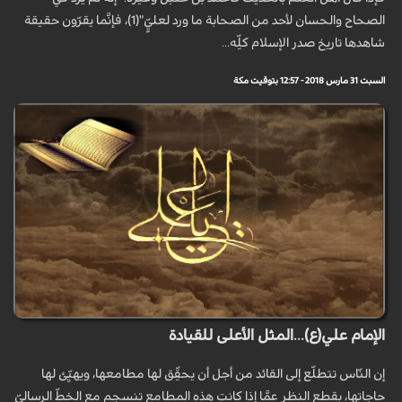
الصحاح والحسان لأحد من الصحابة ما ورد لعليٍّ"(1)، فإنَّما يقرّون حقيقة
شاهدها تاريخ صدر الإسلام كلِّه...
السبت 31 مارس 2018 - 12:57 بتوقيت مكة
الإمام علي(ع)...المثل الأعلى للقيادة
إن النّاس تتطلّع إلى القائد من أجل أن يحقِّق لها مطامعها، ويهيِّئ لها
حاجاتها، بقطع النظر عمَّا إذا كانت هذه المطامع تنسجم مع الخطّ الرساليّ