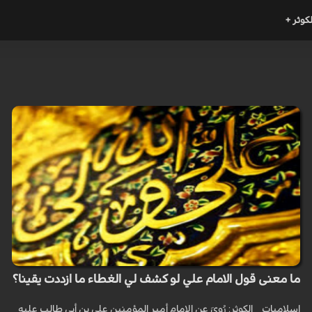
لكوثر +
ما معنى قول الامام علي لو كشف لي الغطاء ما ازددت يقينا؟
اسلاميات _ الكوثر: رُوِيَ عن الامام أمير المؤمنين علي بن أبي طالب عليه