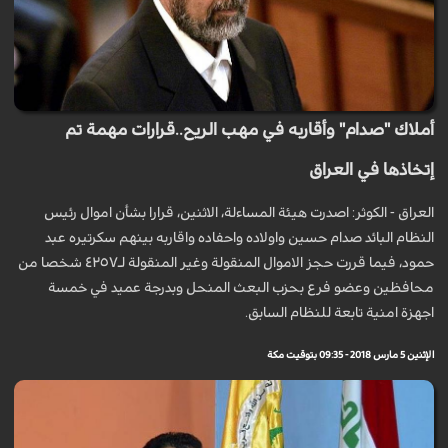
أملاك "صدام" وأقاربه في مهب الريح..قرارات مهمة تم
إتخاذها في العراق
العراق - الكوثر: اصدرت هيئة المساءلة، الاثنين، قرارا بشأن اموال رئيس
النظام البائد صدام حسين واولاده واحفاده واقاربه بينهم سكرتيره عبد
حمود، فيما قررت حجز الاموال المنقولة وغير المنقولة لـ٤٢٥٧ شخصا من
محافظين وعضو فرع ب‍حزب البعث المنحل وبدرجة عميد في خمسة
اجهزة امنية تابعة للنظام السابق.
الإثنين 5 مارس 2018 - 09:35 بتوقيت مكة