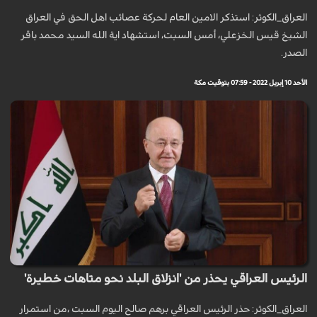
العراق_الكوثر: استذكر الامين العام لحركة عصائب اهل الحق في العراق
الشيخ قيس الخزعلي، أمس السبت، استشهاد اية الله السيد محمد باقر
الصدر.
الأحد 10 إبريل 2022 - 07:59 بتوقيت مكة
الرئيس العراقي يحذر من 'انزلاق البلد نحو متاهات خطيرة'
العراق_الكوثر: حذر الرئيس العراقي برهم صالح اليوم السبت ،من استمرار