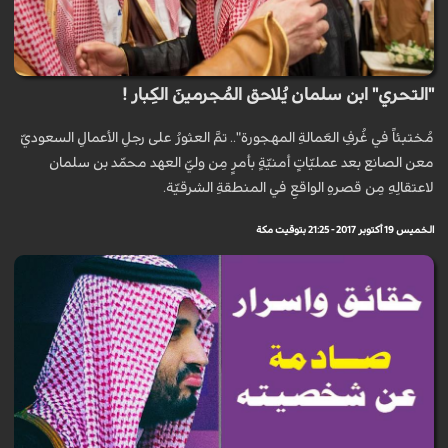
"التحري" ابن سلمان يُلاحق المُجرمينَ الكِبار !
مُختبئاً في غُرفِ العَمالةِ المهجورة".. تمَّ العثورُ على رجلِ الأعمالِ السعوديّ
معن الصانع بعد عمليّاتٍ أمنيّةٍ بأمرٍ مِن وليّ العهد محمّد بن سلمان
لاعتقالِهِ مِن قصرهِ الواقعِ في المنطقةِ الشرقيّة.
الخميس 19 أكتوبر 2017 - 21:25 بتوقيت مكة