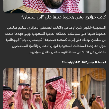
كاتب جزائري يشن هجوما عنيفا على “ابن سلمان”
السعودية-الكوثر: شن الإعلامي والكاتب الصحفي الجزائري، سليم صالحي
هجوما عنيفا على سياسات المملكة العربية السعودية وولي عهدها محمد
بن سلمان، وذلك على إثر ما كشفته صحيفة “فايننشال تايمز” البريطانية
حول مفاوضة السلطات السعودية لرجال الاعمال والأمراء المحتجزين
بالتنازل عن 70% من ممتلكاتهم مقابل إطلاق سراحهم.
الجمعة 17 نوفمبر 2017 - 14:06 بتوقيت مكة