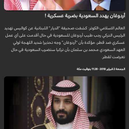
أردوغان يهدد السعودية بضربة عسكرية !
العالم الاسلامي-الكوثر: كشفت صحيفة “الديار” اللبنانية عن كواليس تهديد
الرئيس التركي رجب طيب أردوغان للسعودية في حال أقدمت على أي عمل
عسكري ضد قطر، مؤكدة بأن “أردوغان” وجه تحذيرا شديد اللهجة لولي
العهد السعودي محمد بن سلمان بأن تركيا ستضرب السعودية في حال
تعرضت لقطر.
الجمعة 2 فبراير 2018 - 11:28 بتوقيت مكة