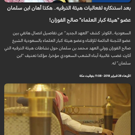
بعد استنكاره لفعاليات هيئة الترفيه.. هكذا أهان ابن سلمان
عضو "هيئة كبار العلماء" صالح الفوزان!
السعودية ـ الكوثر: كشف “العهد الجديد” عن تفاصيل اتصال هاتفي بين
عضو اللجنة الدائمة للإفتاء وعضو هيئة كبار العلماء بالسعودية الشيخ
صالح الفوزان وولي العهد محمد بن سلمان حول نشاطات هيئة الترفيه التي
أثارت غضب غالبية أبناء الشعب السعودي مؤخرا، مؤكدا تعنيف “ابن
سلمان” له.
الأربعاء 28 فبراير 2018 - 11:08 بتوقيت مكة