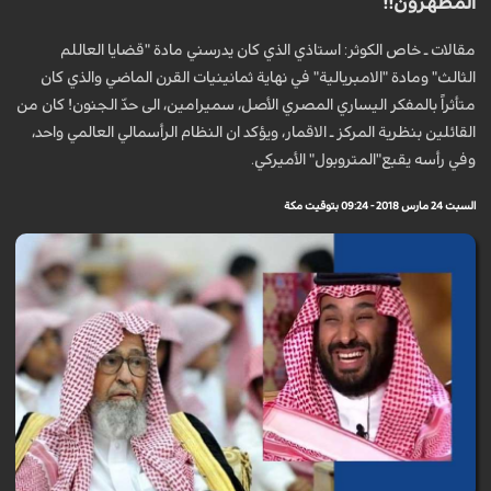
المطهرون!!
مقالات ـ خاص الكوثر: استاذي الذي كان يدرسني مادة "قضايا العاللم
الثالث" ومادة "الامبريالية" في نهاية ثمانينيات القرن الماضي والذي كان
متأثراً بالمفكر اليساري المصري الأصل، سميرامين، الى حدّ الجنون! كان من
القائلين بنظرية المركز ـ الاقمار، ويؤكد ان النظام الرأسمالي العالمي واحد،
وفي رأسه يقبع"المتروبول" الأميركي.
السبت 24 مارس 2018 - 09:24 بتوقيت مكة