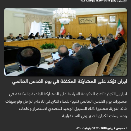
الإثنين 2 يوليو 2018 - 11:56 بتوقيت مكة
ايران تؤكد على المشاركة المكثفة في يوم القدس العالمي
ايران _ الكوثر: اكدت الحكومة الایرانیة على المشاركة الواعیة والمكثفة في
مسیرات یوم القدس العالمي تلبیة للنداء التاريخي للامام الراحل وتوجیهات
قائد الثورة، معتبرة ذلك السبیل الوحید للتصدي لاستمرار وقاحات
وممارسات الكیان الصهیوني الاستفزازیة.
الخميس 7 يونيو 2018 - 08:52 بتوقيت مكة